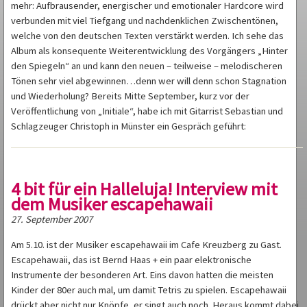
mehr: Aufbrausender, energischer und emotionaler Hardcore wird
verbunden mit viel Tiefgang und nachdenklichen Zwischentönen,
welche von den deutschen Texten verstärkt werden. Ich sehe das
Album als konsequente Weiterentwicklung des Vorgängers „Hinter
den Spiegeln“ an und kann den neuen – teilweise – melodischeren
Tönen sehr viel abgewinnen…denn wer will denn schon Stagnation
und Wiederholung? Bereits Mitte September, kurz vor der
Veröffentlichung von „Initiale“, habe ich mit Gitarrist Sebastian und
Schlagzeuger Christoph in Münster ein Gespräch geführt:
4 bit für ein Halleluja! Interview mit
dem Musiker escapehawaii
27. September 2007
Am 5.10. ist der Musiker escapehawaii im Cafe Kreuzberg zu Gast.
Escapehawaii, das ist Bernd Haas + ein paar elektronische
Instrumente der besonderen Art. Eins davon hatten die meisten
Kinder der 80er auch mal, um damit Tetris zu spielen. Escapehawaii
drückt aber nicht nur Knöpfe, er singt auch noch. Heraus kommt dabei