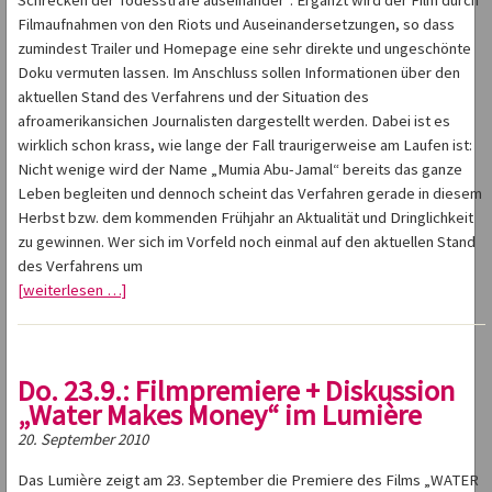
Schrecken der Todesstrafe auseinander“. Ergänzt wird der Film durch
Filmaufnahmen von den Riots und Auseinandersetzungen, so dass
zumindest Trailer und Homepage eine sehr direkte und ungeschönte
Doku vermuten lassen. Im Anschluss sollen Informationen über den
aktuellen Stand des Verfahrens und der Situation des
afroamerikansichen Journalisten dargestellt werden. Dabei ist es
wirklich schon krass, wie lange der Fall traurigerweise am Laufen ist:
Nicht wenige wird der Name „Mumia Abu-Jamal“ bereits das ganze
Leben begleiten und dennoch scheint das Verfahren gerade in diesem
Herbst bzw. dem kommenden Frühjahr an Aktualität und Dringlichkeit
zu gewinnen. Wer sich im Vorfeld noch einmal auf den aktuellen Stand
des Verfahrens um
[weiterlesen …]
Do. 23.9.: Filmpremiere + Diskussion
„Water Makes Money“ im Lumière
20. September 2010
Das Lumière zeigt am 23. September die Premiere des Films „WATER