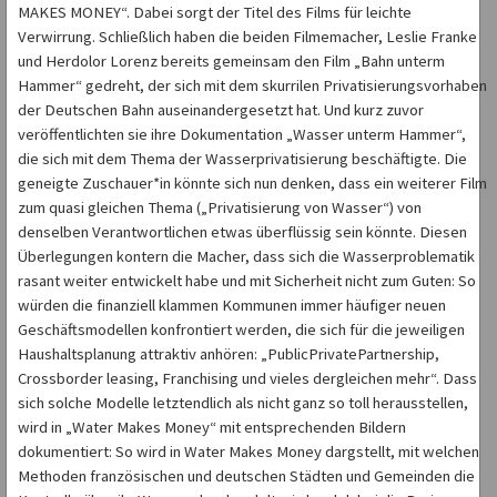
MAKES MONEY“. Dabei sorgt der Titel des Films für leichte
Verwirrung. Schließlich haben die beiden Filmemacher, Leslie Franke
und Herdolor Lorenz bereits gemeinsam den Film „Bahn unterm
Hammer“ gedreht, der sich mit dem skurrilen Privatisierungsvorhaben
der Deutschen Bahn auseinandergesetzt hat. Und kurz zuvor
veröffentlichten sie ihre Dokumentation „Wasser unterm Hammer“,
die sich mit dem Thema der Wasserprivatisierung beschäftigte. Die
geneigte Zuschauer*in könnte sich nun denken, dass ein weiterer Film
zum quasi gleichen Thema („Privatisierung von Wasser“) von
denselben Verantwortlichen etwas überflüssig sein könnte. Diesen
Überlegungen kontern die Macher, dass sich die Wasserproblematik
rasant weiter entwickelt habe und mit Sicherheit nicht zum Guten: So
würden die finanziell klammen Kommunen immer häufiger neuen
Geschäftsmodellen konfrontiert werden, die sich für die jeweiligen
Haushaltsplanung attraktiv anhören: „PublicPrivatePartnership,
Crossborder leasing, Franchising und vieles dergleichen mehr“. Dass
sich solche Modelle letztendlich als nicht ganz so toll herausstellen,
wird in „Water Makes Money“ mit entsprechenden Bildern
dokumentiert: So wird in Water Makes Money dargstellt, mit welchen
Methoden französischen und deutschen Städten und Gemeinden die