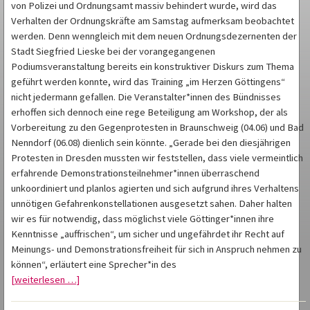
von Polizei und Ordnungsamt massiv behindert wurde, wird das
Verhalten der Ordnungskräfte am Samstag aufmerksam beobachtet
werden. Denn wenngleich mit dem neuen Ordnungsdezernenten der
Stadt Siegfried Lieske bei der vorangegangenen
Podiumsveranstaltung bereits ein konstruktiver Diskurs zum Thema
geführt werden konnte, wird das Training „im Herzen Göttingens“
nicht jedermann gefallen. Die Veranstalter*innen des Bündnisses
erhoffen sich dennoch eine rege Beteiligung am Workshop, der als
Vorbereitung zu den Gegenprotesten in Braunschweig (04.06) und Bad
Nenndorf (06.08) dienlich sein könnte. „Gerade bei den diesjährigen
Protesten in Dresden mussten wir feststellen, dass viele vermeintlich
erfahrende Demonstrationsteilnehmer*innen überraschend
unkoordiniert und planlos agierten und sich aufgrund ihres Verhaltens
unnötigen Gefahrenkonstellationen ausgesetzt sahen. Daher halten
wir es für notwendig, dass möglichst viele Göttinger*innen ihre
Kenntnisse „auffrischen“, um sicher und ungefährdet ihr Recht auf
Meinungs- und Demonstrationsfreiheit für sich in Anspruch nehmen zu
können“, erläutert eine Sprecher*in des
[weiterlesen …]