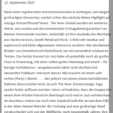
12. September 2010
Nach einer regelrechten Konzertschwemme in Göttingen, mit einigen
großartigen Konzerten, wartet schon das nächste kleine Highlight auf
emsige Konzertfreund*innen . The Now-Denial werden ein weiteres
Mal im Juzi rocken und den kommenden Freitagabend garantiert zur
kleinen Sternstunde machen. Jedenfalls ist ihre musikalische Mischung
aus Hardcorecrust, Death Metal und Rock´n Roll sehr tanzbar und
euphorisch und hätte allgemeines Interesse verdient. Wie die kleinen
Brüder von Entombed und Motörhead, nur mit wesentlich schlaueren
Texten. Das letzte Konzert im Juzi habe ich jedenfalls noch als große
Feier in Erinnerung, mit einer selten guten Stimmung und einem – für
hiesige Verhältnisse – ausgelassenen (aber nicht doofen) und
tanzenden Publikum. Und auch dieses Mal erwarte ich einen sehr
netten (Party-) Abend… …der jedoch von einem etwas betrüblichen
Rahmen überschattet wird, da sich The Now-Denial wenige Tage
später leider auflösen werden. Umso erfreulicher, dass die Gruppe bei
einem ihrer letzten Konzerte überhaupt noch mal im Juzi vorbeischaut.
Im Anschluss stehen nur noch eine Handvoll Auftritte an und dann fällt
in der alten Heimat Münster der Vorhang und eine großartige Band
verabschiedet sich von der Bildfläche, nach neuneinhalb Jahren. Ihre