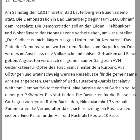
14. Januar 2008
Am Samstag den 19.01 findet in Bad Lauterberg ein Bündnisdemo
statt. Die Demonstration in Bad Lauterberg beginnt um 14.00 Uhr auf
dem Postplatz. Die Demonstration soll an den Läden, Treffpunkten
und Wohnhäusern der Neonaziszene vorbeiziehen, um klarzustellen:
„Der Südharz ist nicht länger ruhiges Hinterland für Neonazis!“. Das
Ende der Demonstration wird vor dem Rathaus am Kurpark sein. Dort
wird es im Anschluss eine Volksküche mit heißen Getränken und Essen
geben. Angeboten wird auch ein gemeinsamer Gang zum VVN-
Gedenkstein für Opfer des Faschismus hinter dem Kurpark. Aus
Göttingen und Braunschweig werden Reisebusse für die gemeinsame
Anreise angeboten. Der Bahnhof Bad Lauterberg-Barbis ist relativ
weit vom Demoauftaktort entfernt, eine Anreise von Außerhalb sollte
daher per PKW oder Bus stattfinden. Die Buskarten für die Busse aus
Göttingen werden im Roten Buchladen, Nikolaikirchhof 7 verkauft.
Zudem raten die Veranstalter dazu, sich frühzeitig ein Busticket zu
sichern. Eine Karte für die Hin- und Rückfahrt kostet 10 Euro.