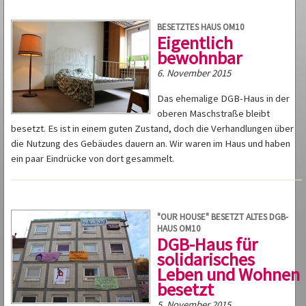
BESETZTES HAUS OM10
Eigentlich
bewohnbar
6. November 2015
Das ehemalige DGB-Haus in der
oberen Maschstraße bleibt
besetzt. Es ist in einem guten Zustand, doch die Verhandlungen über
die Nutzung des Gebäudes dauern an. Wir waren im Haus und haben
ein paar Eindrücke von dort gesammelt.
"OUR HOUSE" BESETZT ALTES DGB-
HAUS OM10
DGB-Haus für
solidarisches
Leben und Wohnen
besetzt
5. November 2015