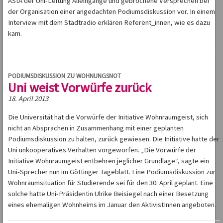
AStA der Uni-Leitung Alleingänge und gebrochene Versprechen bei
der Organisation einer angedachten Podiumsdiskussion vor. In einem
Interview mit dem Stadtradio erklären Referent_innen, wie es dazu
kam.
PODIUMSDISKUSSION ZU WOHNUNGSNOT
Uni weist Vorwürfe zurück
18. April 2013
Die Universität hat die Vorwürfe der Initiative Wohnraumgeist, sich
nicht an Absprachen in Zusammenhang mit einer geplanten
Podiumsdiskussion zu halten, zurück gewiesen. Die Initiative hatte der
Uni unkooperatives Verhalten vorgeworfen. „Die Vorwürfe der
Initiative Wohnraumgeist entbehren jeglicher Grundlage“, sagte ein
Uni-Sprecher nun im Göttinger Tageblatt. Eine Podiumsdiskussion zur
Wohnraumsituation für Studierende sei für den 30. April geplant. Eine
solche hatte Uni-Präsidentin Ulrike Beisiegel nach einer Besetzung
eines ehemaligen Wohnheims im Januar den AktivistInnen angeboten.