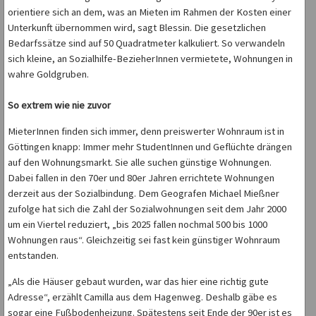
orientiere sich an dem, was an Mieten im Rahmen der Kosten einer
Unterkunft übernommen wird, sagt Blessin. Die gesetzlichen
Bedarfssätze sind auf 50 Quadratmeter kalkuliert. So verwandeln
sich kleine, an Sozialhilfe-BezieherInnen vermietete, Wohnungen in
wahre Goldgruben.
So extrem wie nie zuvor
MieterInnen finden sich immer, denn preiswerter Wohnraum ist in
Göttingen knapp: Immer mehr StudentInnen und Geflüchte drängen
auf den Wohnungsmarkt. Sie alle suchen günstige Wohnungen.
Dabei fallen in den 70er und 80er Jahren errichtete Wohnungen
derzeit aus der Sozialbindung. Dem Geografen Michael Mießner
zufolge hat sich die Zahl der Sozialwohnungen seit dem Jahr 2000
um ein Viertel reduziert, „bis 2025 fallen nochmal 500 bis 1000
Wohnungen raus“. Gleichzeitig sei fast kein günstiger Wohnraum
entstanden.
„Als die Häuser gebaut wurden, war das hier eine richtig gute
Adresse“, erzählt Camilla aus dem Hagenweg. Deshalb gäbe es
sogar eine Fußbodenheizung. Spätestens seit Ende der 90er ist es