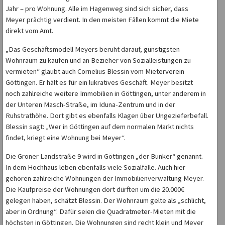
Jahr – pro Wohnung. Alle im Hagenweg sind sich sicher, dass
Meyer prächtig verdient. In den meisten Fällen kommt die Miete
direkt vom Amt.
„Das Geschäftsmodell Meyers beruht darauf, günstigsten
Wohnraum zu kaufen und an Bezieher von Sozialleistungen zu
vermieten“ glaubt auch Cornelius Blessin vom Mieterverein
Göttingen. Er hält es für ein lukratives Geschäft. Meyer besitzt
noch zahlreiche weitere Immobilien in Göttingen, unter anderem in
der Unteren Masch-Straße, im Iduna-Zentrum und in der
Ruhstrathöhe. Dort gibt es ebenfalls Klagen über Ungezieferbefall.
Blessin sagt: „Wer in Göttingen auf dem normalen Markt nichts
findet, kriegt eine Wohnung bei Meyer“.
Die Groner Landstraße 9 wird in Göttingen „der Bunker“ genannt.
In dem Hochhaus leben ebenfalls viele Sozialfälle. Auch hier
gehören zahlreiche Wohnungen der Immobilienverwaltung Meyer.
Die Kaufpreise der Wohnungen dort dürften um die 20.000€
gelegen haben, schätzt Blessin. Der Wohnraum gelte als „schlicht,
aber in Ordnung“. Dafür seien die Quadratmeter-Mieten mit die
höchsten in Göttingen. Die Wohnungen sind recht klein und Meyer