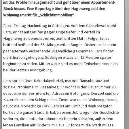
ist das Problem hausgemacht und geht über einen Appartement-
Block hinaus. Eine Reportage über den Hagenweg und den
Wohnungsmarkt für „Schlichtimmobilien“.
Es ist Freitag Nachmittag in Göttingen. Auf dem Gänseliesel steht
Lars, er hat aufgerufen gegen Ungeziefer und Verfall im
Hagenweg zu demonstrieren, zum dritten Mal in Folge. Es ist
brütend heiß und der 55-Jährige will anfangen. Bisher sind nur ein
paar alternativ aussehende Jugendliche gekommen. Lars findet,
die Situation gehe ganz Göttingen etwas an. 15 Minuten später
beginnt er zu reden. Mittlerweile sind es mehr TeilnehmerInnen als
bei der letzten Kundgebung.
Lars spricht über Kakerlakenbefall, marode Bausubstanz und
soziale Probleme im Hagenweg. Er wohnt in der Hausnummer 20,
es ist eine der verrufensten Adressen Göttingens. Derzeit sind die
Kakerlaken in den Schlagzeilen. Zuvor war es ein Wohnungsbrand,
davor die Modedroge Flex. Lars ist am Limit und dank Megafon
hört es die ganze Stadt: Er habe seinen Job wegen der Geschichte
verloren, die Leute dort können nicht mehr schlafen, außerdem
leben Famillien mit Kindern im Haus. Er fordert, die Stadt müsse