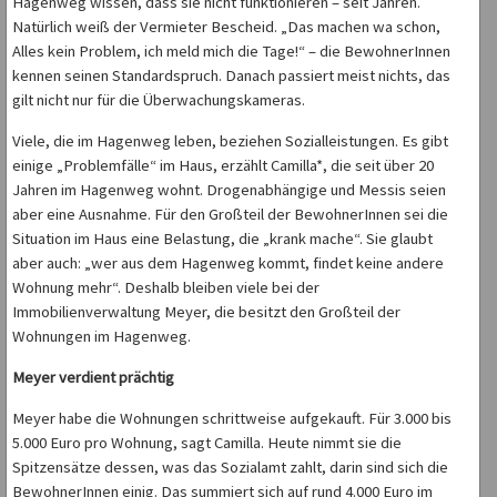
Hagenweg wissen, dass sie nicht funktionieren – seit Jahren.
Natürlich weiß der Vermieter Bescheid. „Das machen wa schon,
Alles kein Problem, ich meld mich die Tage!“ – die BewohnerInnen
kennen seinen Standardspruch. Danach passiert meist nichts, das
gilt nicht nur für die Überwachungskameras.
Viele, die im Hagenweg leben, beziehen Sozialleistungen. Es gibt
einige „Problemfälle“ im Haus, erzählt Camilla*, die seit über 20
Jahren im Hagenweg wohnt. Drogenabhängige und Messis seien
aber eine Ausnahme. Für den Großteil der BewohnerInnen sei die
Situation im Haus eine Belastung, die „krank mache“. Sie glaubt
aber auch: „wer aus dem Hagenweg kommt, findet keine andere
Wohnung mehr“. Deshalb bleiben viele bei der
Immobilienverwaltung Meyer, die besitzt den Großteil der
Wohnungen im Hagenweg.
Meyer verdient prächtig
Meyer habe die Wohnungen schrittweise aufgekauft. Für 3.000 bis
5.000 Euro pro Wohnung, sagt Camilla. Heute nimmt sie die
Spitzensätze dessen, was das Sozialamt zahlt, darin sind sich die
BewohnerInnen einig. Das summiert sich auf rund 4.000 Euro im