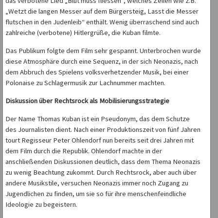
das verbotene Lied „Blut muss fliessen“, welches Zeilen wie z.B.
„Wetzt die langen Messer auf dem Bürgersteig, Lasst die Messer
flutschen in den Judenleib“ enthält. Wenig überraschend sind auch
zahlreiche (verbotene) Hitlergrüße, die Kuban filmte.
Das Publikum folgte dem Film sehr gespannt. Unterbrochen wurde
diese Atmosphäre durch eine Sequenz, in der sich Neonazis, nach
dem Abbruch des Spielens volksverhetzender Musik, bei einer
Polonaise zu Schlagermusik zur Lachnummer machten.
Diskussion über Rechtsrock als Mobilisierungsstrategie
Der Name Thomas Kuban ist ein Pseudonym, das dem Schutze
des Journalisten dient. Nach einer Produktionszeit von fünf Jahren
tourt Regisseur Peter Ohlendorf nun bereits seit drei Jahren mit
dem Film durch die Republik. Ohlendorf machte in der
anschließenden Diskussionen deutlich, dass dem Thema Neonazis
zu wenig Beachtung zukommt. Durch Rechtsrock, aber auch über
andere Musikstile, versuchen Neonazis immer noch Zugang zu
Jugendlichen zu finden, um sie so für ihre menschenfeindliche
Ideologie zu begeistern.