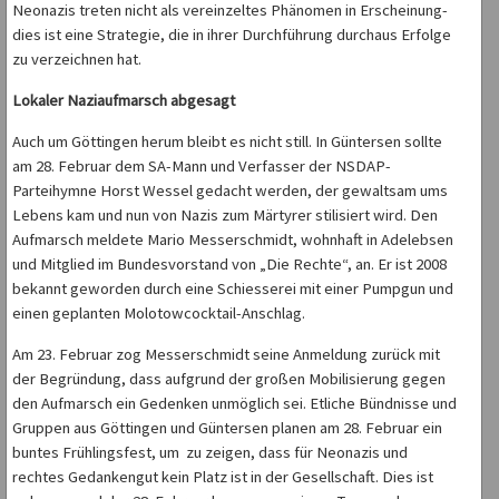
Neonazis treten nicht als vereinzeltes Phänomen in Erscheinung-
dies ist eine Strategie, die in ihrer Durchführung durchaus Erfolge
zu verzeichnen hat.
Lokaler Naziaufmarsch abgesagt
Auch um Göttingen herum bleibt es nicht still. In Güntersen soll
te
am 28. Februar dem SA-Mann und Verfasser der NSDAP-
Parteihymne Horst Wessel gedacht werden, der gewaltsam ums
Lebens kam und nun von Nazis zum Märtyrer stilisiert wird. Den
Aufmarsch meldete Mario Messerschmidt, wohnhaft in Adelebsen
und Mitglied im Bundesvorstand von „Die Rechte“, an. Er ist 2008
bekannt geworden durch eine Schiesserei mit einer Pumpgun und
einen geplanten Molotowcocktail-Anschlag.
Am 23. Februar zog Messerschmidt seine Anmeldung zurück mit
der Begründung, dass aufgrund der großen Mobilisierung gegen
den Aufmarsch ein Gedenken unmöglich sei. E
tliche Bündnisse und
Gruppen aus Göttingen
und Güntersen planen am 28. Februar ein
buntes Frühlingsfest,
um zu zeigen, dass für Neonazis und
rechtes Gedankengut kein Platz ist in der Gesellschaft.
Dies ist