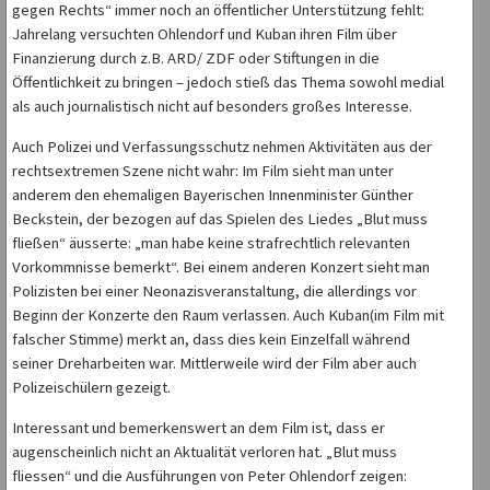
gegen Rechts“ immer noch an öffentlicher Unterstützung fehlt:
Jahrelang versuchten Ohlendorf und Kuban ihren Film über
Finanzierung durch z.B. ARD/ ZDF oder Stiftungen in die
Öffentlichkeit zu bringen – jedoch stieß das Thema sowohl medial
als auch journalistisch nicht auf besonders großes Interesse.
Auch Polizei und Verfassungsschutz nehmen Aktivitäten aus der
rechtsextremen Szene nicht wahr: Im Film sieht man unter
anderem den ehemaligen Bayerischen Innenminister Günther
Beckstein, der bezogen auf das Spielen des Liedes „Blut muss
fließen“ äusserte: „man habe keine strafrechtlich relevanten
Vorkommnisse bemerkt“. Bei einem anderen Konzert sieht man
Polizisten bei einer Neonazisveranstaltung, die allerdings vor
Beginn der Konzerte den Raum verlassen. Auch Kuban(im Film mit
falscher Stimme) merkt an, dass dies kein Einzelfall während
seiner Dreharbeiten war. Mittlerweile wird der Film aber auch
Polizeischülern gezeigt.
Interessant und bemerkenswert an dem Film ist, dass er
augenscheinlich nicht an Aktualität verloren hat. „Blut muss
fliessen“ und die Ausführungen von Peter Ohlendorf zeigen: