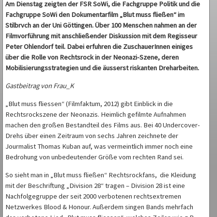
Am Dienstag zeigten der FSR SoWi, die Fachgruppe Politik und die
Fachgruppe SoWi den Dokumentarfilm „Blut muss fließen“ im
Stilbrvch an der Uni Göttingen. Über 100 Menschen nahmen an der
Filmvorführung mit anschließender Diskussion mit dem Regisseur
Peter Ohlendorf teil. Dabei erfuhren die ZuschauerInnen einiges
über die Rolle von Rechtsrock in der Neonazi-Szene, deren
Mobilisierungsstrategien und die äusserst riskanten Dreharbeiten.
Gastbeitrag von Frau_K
„Blut muss fliessen“ (Filmfaktum, 2012) gibt Einblick in die
Rechtsrockszene der Neonazis. Heimlich gefilmte Aufnahmen
machen den großen Bestandteil des Films aus. Bei 40 Undercover-
Drehs über einen Zeitraum von sechs Jahren zeichnete der
Jourmalist Thomas Kuban auf, was vermeintlich immer noch eine
Bedrohung von unbedeutender Größe vom rechten Rand sei.
So sieht man in „Blut muss fließen“ Rechtsrockfans, die Kleidung
mit der Beschriftung „Division 28“ tragen – Division 28 ist eine
Nachfolgegruppe der seit 2000 verbotenen rechtsextremen
Netzwerkes Blood & Honour. Außerdem singen Bands mehrfach