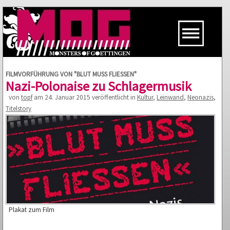
FILMVORFÜHRUNG VON "BLUT MUSS FLIESSEN"
Nazi-Polonaise zu Schlagermusik
von
topf
am 24. Januar 2015 veröffentlicht in
Kultur
,
Leinwand
,
Neonazis
,
Titelstory
Plakat zum Film