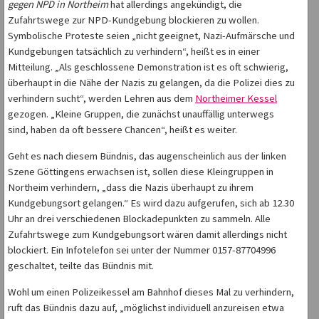
gegen NPD in Northeim
hat allerdings angekündigt, die
Zufahrtswege zur NPD-Kundgebung blockieren zu wollen.
Symbolische Proteste seien „nicht geeignet, Nazi-Aufmärsche und
Kundgebungen tatsächlich zu verhindern“, heißt es in einer
Mitteilung. „Als geschlossene Demonstration ist es oft schwierig,
überhaupt in die Nähe der Nazis zu gelangen, da die Polizei dies zu
verhindern sucht“, werden Lehren aus dem
Northeimer Kessel
gezogen. „Kleine Gruppen, die zunächst unauffällig unterwegs
sind, haben da oft bessere Chancen“, heißt es weiter.
Geht es nach diesem Bündnis, das augenscheinlich aus der linken
Szene Göttingens erwachsen ist, sollen diese Kleingruppen in
Northeim verhindern, „dass die Nazis überhaupt zu ihrem
Kundgebungsort gelangen.“ Es wird dazu aufgerufen, sich ab 12.30
Uhr an drei verschiedenen Blockadepunkten zu sammeln. Alle
Zufahrtswege zum Kundgebungsort wären damit allerdings nicht
blockiert. Ein Infotelefon sei unter der Nummer 0157-87704996
geschaltet, teilte das Bündnis mit.
Wohl um einen Polizeikessel am Bahnhof dieses Mal zu verhindern,
ruft das Bündnis dazu auf, „möglichst individuell anzureisen etwa