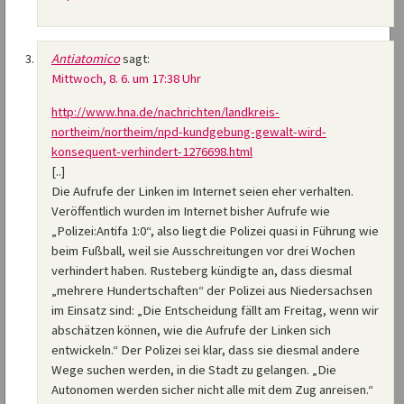
Antiatomico
sagt:
Mittwoch, 8. 6. um 17:38 Uhr
http://www.hna.de/nachrichten/landkreis-
northeim/northeim/npd-kundgebung-gewalt-wird-
konsequent-verhindert-1276698.html
[..]
Die Aufrufe der Linken im Internet seien eher verhalten.
Veröffentlich wurden im Internet bisher Aufrufe wie
„Polizei:Antifa 1:0“, also liegt die Polizei quasi in Führung wie
beim Fußball, weil sie Ausschreitungen vor drei Wochen
verhindert haben. Rusteberg kündigte an, dass diesmal
„mehrere Hundertschaften“ der Polizei aus Niedersachsen
im Einsatz sind: „Die Entscheidung fällt am Freitag, wenn wir
abschätzen können, wie die Aufrufe der Linken sich
entwickeln.“ Der Polizei sei klar, dass sie diesmal andere
Wege suchen werden, in die Stadt zu gelangen. „Die
Autonomen werden sicher nicht alle mit dem Zug anreisen.“