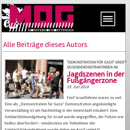
Alle Beiträge dieses Autors
"DEMONSTRATION FÜR GAZA" GREIFT
GEGENDEMONSTRANTINNEN AN
Jagdszenen in der
Fußgängerzone
19. Juli 2014
Fünf Israelfahnen waren zu viel:
Eine als „Demonstration für Gaza“ Demonstration angekündigte
Veranstaltung ist am Nachmittag in der Innenstadt eskaliert. Eine
Solidaritätskundgebung für Israel wurde angegriffen, die Polizei war
heillos überfordert – mindestens ein Teilnehmer der
Solidaritätskundgebung wurde dabei am Kopf verletzt.