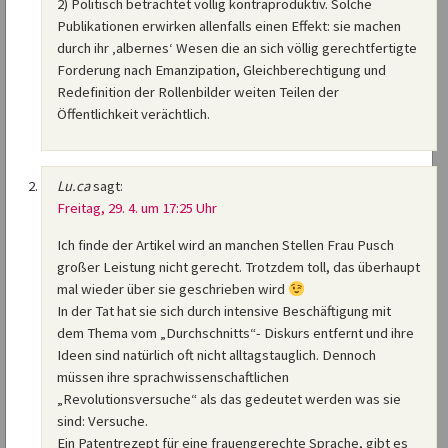
2) Politisch betrachtet völlig kontraproduktiv. Solche
Publikationen erwirken allenfalls einen Effekt: sie machen
durch ihr ‚albernes‘ Wesen die an sich völlig gerechtfertigte
Forderung nach Emanzipation, Gleichberechtigung und
Redefinition der Rollenbilder weiten Teilen der
Öffentlichkeit verächtlich.
Lu.ca
sagt:
Freitag, 29. 4. um 17:25 Uhr
Ich finde der Artikel wird an manchen Stellen Frau Pusch
großer Leistung nicht gerecht. Trotzdem toll, das überhaupt
mal wieder über sie geschrieben wird
In der Tat hat sie sich durch intensive Beschäftigung mit
dem Thema vom „Durchschnitts“- Diskurs entfernt und ihre
Ideen sind natürlich oft nicht alltagstauglich. Dennoch
müssen ihre sprachwissenschaftlichen
„Revolutionsversuche“ als das gedeutet werden was sie
sind: Versuche.
Ein Patentrezept für eine frauengerechte Sprache, gibt es