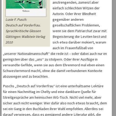
anstrengenden, zumeist aber
einfach schlechten Witzen der
Autorin. Oder ihrer Blindheit
gegenüber anderen
Lusie F. Pusch:
gesellschaftlichen Problemen,
Deutsch auf Vorderfrau.
wenn sie dem Patriarchat zwar mit
Sprachkritische Glossen
Begeisterung die Leviten liest und
Göttingen: Wallstein Verlag
sich etwa darüber mokiert, warum
2010
auch im Frauenfußball von
„unserer Nationalmannschaft“ die rede ist – oder dabei auch nur im
geringsten über das „uns“ zu stolpern. Oder ihrer Ausflüge in
verwandte Gefilde, wenn sie aus dem Ehrenmord mal eben einen
Schwesternmord macht, ohne die damit verbundenen Kontexte
abzuwegen und zu beachten.
Puschs „Deutsch auf Vorderfrau“ ist eine unterhaltsame Lektüre
für einen Nachmittag im Chelty und eine dankbare Quelle für
Streitgespräche am heimischen WG-Tisch. Nicht viel mehr, aber
sicher auch nicht weniger. Wer dafür also noch etwas braucht, dem
sei ein Gang in den Buchladen ihrer Wahl empfohlen. Allerdins sei
darauf verwiesen, dass es genügend andere Literatur gibt, die