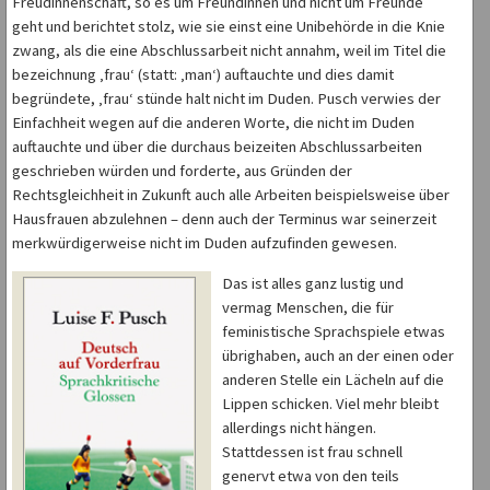
Freudinnenschaft, so es um Freundinnen und nicht um Freunde
geht und berichtet stolz, wie sie einst eine Unibehörde in die Knie
zwang, als die eine Abschlussarbeit nicht annahm, weil im Titel die
bezeichnung ‚frau‘ (statt: ‚man‘) auftauchte und dies damit
begründete, ‚frau‘ stünde halt nicht im Duden. Pusch verwies der
Einfachheit wegen auf die anderen Worte, die nicht im Duden
auftauchte und über die durchaus beizeiten Abschlussarbeiten
geschrieben würden und forderte, aus Gründen der
Rechtsgleichheit in Zukunft auch alle Arbeiten beispielsweise über
Hausfrauen abzulehnen – denn auch der Terminus war seinerzeit
merkwürdigerweise nicht im Duden aufzufinden gewesen.
Das ist alles ganz lustig und
vermag Menschen, die für
feministische Sprachspiele etwas
übrighaben, auch an der einen oder
anderen Stelle ein Lächeln auf die
Lippen schicken. Viel mehr bleibt
allerdings nicht hängen.
Stattdessen ist frau schnell
genervt etwa von den teils