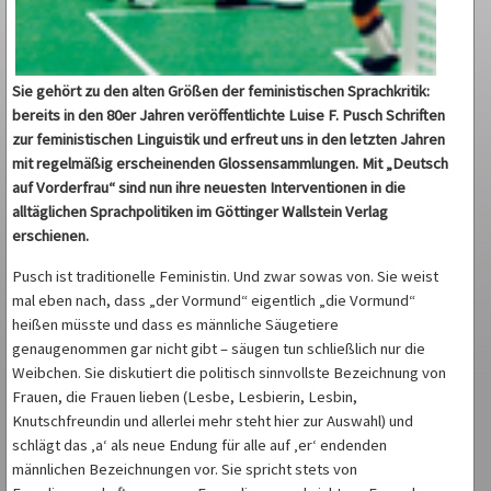
Sie gehört zu den alten Größen der feministischen Sprachkritik:
bereits in den 80er Jahren veröffentlichte Luise F. Pusch Schriften
zur feministischen Linguistik und erfreut uns in den letzten Jahren
mit regelmäßig erscheinenden Glossensammlungen. Mit „Deutsch
auf Vorderfrau“ sind nun ihre neuesten Interventionen in die
alltäglichen Sprachpolitiken im Göttinger Wallstein Verlag
erschienen.
Pusch ist traditionelle Feministin. Und zwar sowas von. Sie weist
mal eben nach, dass „der Vormund“ eigentlich „die Vormund“
heißen müsste und dass es männliche Säugetiere
genaugenommen gar nicht gibt – säugen tun schließlich nur die
Weibchen. Sie diskutiert die politisch sinnvollste Bezeichnung von
Frauen, die Frauen lieben (Lesbe, Lesbierin, Lesbin,
Knutschfreundin und allerlei mehr steht hier zur Auswahl) und
schlägt das ‚a‘ als neue Endung für alle auf ‚er‘ endenden
männlichen Bezeichnungen vor. Sie spricht stets von