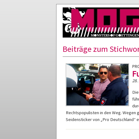
Beiträge zum Stichwor
PRO
F
28.
Die
füh
dur
Rechtspopulisten in den Weg. Wegen g
Seidensticker von „Pro Deutschland“ er