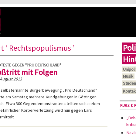
Poli
t ‘ Rechtspopulismus ’
Hin
TESTE GEGEN "PRO DEUTSCHLAND"
Unipoli
ußtritt mit Folgen
Musik
 August 2013
Studen
 selbsternannte Bürgerbewegung „Pro Deutschland“
Kontak
rte am Samstag mehrere Kundgebungen in Göttingen
ch. Etwa 300 Gegendemonstranten stellten sich sieben
KURZ & 
efährlicher Körperverletzung wird nun gegen Lars
mittelt.
„Behö
kriti
Nazi