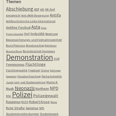
Themen
Abschiebung
ADF
AK Asyl
AfD
Antifa
Anti-AKW-Bewegung
Amtsgericht
Antifaschistische Linke International
Asta
Antifee Festival
Asta-
Asyl
Asylpolitik
Besetzung
Finanzskandal
Beweissicherungs- und Festnahmeeinheit
Boris Pistorius
Brandanschlag Kreishaus
Burschenschaft Hannovera
Brandstiftung
Demonstration
DGB
Flüchtlinge
Feminismus
Grüne
Flüchtlingspolitik
Friedland
Göttinger
Hausdurchsuchung
Hochschulpolitik
Tageblatt
Jusos
Martin R.
Lern- und Studienzentrum
Neonazis
NPD
Musik
Northeim
Polizei
Polizeigewalt
NSU
Rassismus
Robert Kruse
RCDS
Roma
Rote Straße
Sexismus
SPD
Studentenverbindungen
Studentenwerk