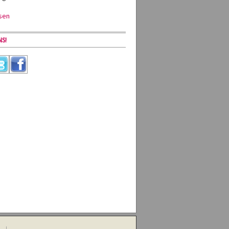
sen
S!