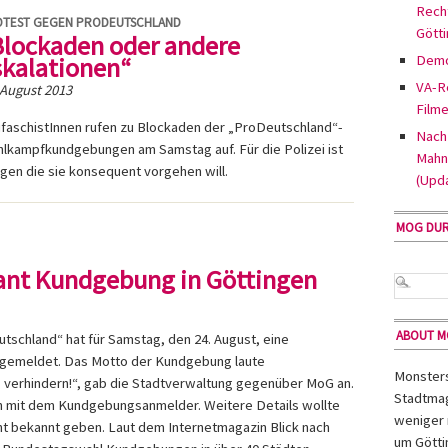
Rech
TEST GEGEN PRODEUTSCHLAND
Gött
Blockaden oder andere
skalationen“
Demo
VA-Re
 August 2013
Filme
ifaschistInnen rufen zu Blockaden der „ProDeutschland“-
Nach 
lkampfkundgebungen am Samstag auf. Für die Polizei ist
Mahn
gen die sie konsequent vorgehen will.
(Upd
MOG DU
ant Kundgebung in Göttingen
ABOUT 
utschland“ hat für Samstag, den 24. August, eine
gemeldet. Das Motto der Kundgebung laute
Monsters 
 verhindern!“, gab die Stadtverwaltung gegenüber MoG an.
Stadtmag
ch mit dem Kundgebungsanmelder. Weitere Details wollte
weniger 
ht bekannt geben. Laut dem Internetmagazin Blick nach
um Götti