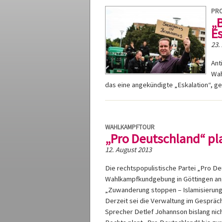
PRO
„
E
23.
Ant
Wah
das eine angekündigte „Eskalation“, ge
WAHLKAMPFTOUR
„Pro Deutschland“ pl
12. August 2013
Die rechtspopulistische Partei „Pro De
Wahlkampfkundgebung in Göttingen an
„Zuwanderung stoppen – Islamisierung
Derzeit sei die Verwaltung im Gesprä
Sprecher Detlef Johannson bislang nic