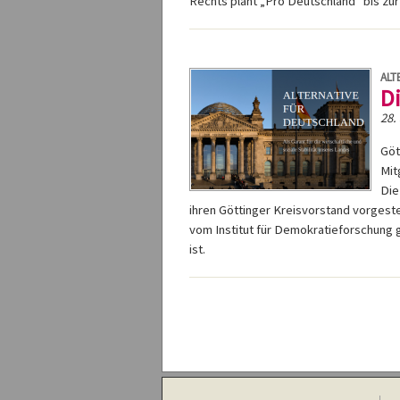
Rechts plant „Pro Deutschland“ bis z
ALT
D
28.
Göt
Mit
Die
ihren Göttinger Kreisvorstand vorgeste
vom Institut für Demokratieforschung g
ist.