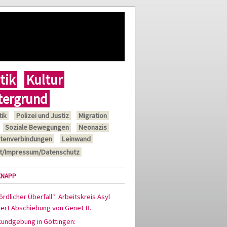
tik
Kultur
tergrund
tik
Polizei und Justiz
Migration
Soziale Bewegungen
Neonazis
tenverbindungen
Leinwand
t/Impressum/Datenschutz
KNAPP
rdlicher Überfall“: Arbeitskreis Asyl
siert Abschiebung von Genet B.
kundgebung in Göttingen: