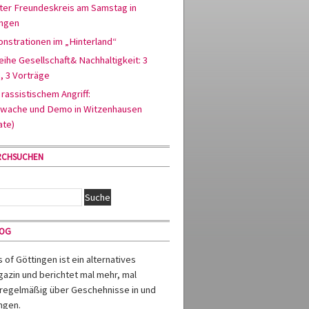
ter Freundeskreis am Samstag in
ingen
nstrationen im „Hinterland“
ihe Gesellschaft& Nachhaltigkeit: 3
, 3 Vorträge
rassistischem Angriff:
wache und Demo in Witzenhausen
ate)
RCHSUCHEN
MOG
of Göttingen ist ein alternatives
azin und berichtet mal mehr, mal
regelmäßig über Geschehnisse in und
ngen.