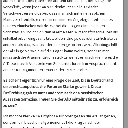
auf das Recht des Stärkeren abstellt und das mit der Maßgabe
verknüpft, wenn jeder an sich denkt, ist an alle gedacht.
Verschwiegen wird dabei, dass man sich mit einem solchen
Manöver ebenfalls extrem in die inneren Angelegenheiten eines
Landes einmischen würde. Wobei die Folgen eines solchen
Schrittes ja wirklich von den allermeisten Wirtschaftsfachleuten als
unkalkulierbar eingeschätzt werden. Und ja, das ist natürlich etwas
anderes als das, was auf der Linken gefordert wird. Allerdings hilft
der alleinige Verweis auf die Lager kaum weiter, sondern man
muss sich die Argumentationsstruktur genauer anschauen, weil die
AfD eben auch Vokabeln wie Solidarität für sich in Anspruch nimmt.
Ansonsten argumentiert man an der Partei vorbei.
Es scheint eigentlich nur eine Frage der Zeit, bis in Deutschland
eine rechtspopulistische Partei an Stärke gewinnt. Diese
Befürchtung gab es unter anderem nach den rassistischen
Aussagen Sarrazins. Trauen Sie der AfD mittelfristig zu, erfolgreich
zu sein?
Ich möchte hier keine Prognose für oder gegen die AfD abgeben,
sondern ein bisschen allgemeiner auf die Frage nach der