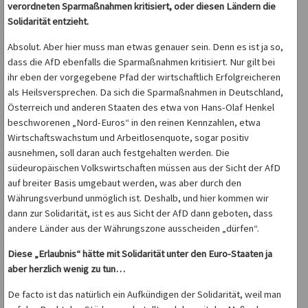
verordneten Sparmaßnahmen kritisiert, oder diesen Ländern die
Solidarität entzieht.
Absolut. Aber hier muss man etwas genauer sein. Denn es ist ja so,
dass die AfD ebenfalls die Sparmaßnahmen kritisiert. Nur gilt bei
ihr eben der vorgegebene Pfad der wirtschaftlich Erfolgreicheren
als Heilsversprechen. Da sich die Sparmaßnahmen in Deutschland,
Österreich und anderen Staaten des etwa von Hans-Olaf Henkel
beschworenen „Nord-Euros“ in den reinen Kennzahlen, etwa
Wirtschaftswachstum und Arbeitlosenquote, sogar positiv
ausnehmen, soll daran auch festgehalten werden. Die
südeuropäischen Volkswirtschaften müssen aus der Sicht der AfD
auf breiter Basis umgebaut werden, was aber durch den
Währungsverbund unmöglich ist. Deshalb, und hier kommen wir
dann zur Solidarität, ist es aus Sicht der AfD dann geboten, dass
andere Länder aus der Währungszone ausscheiden „dürfen“.
Diese „Erlaubnis“ hätte mit Solidarität unter den Euro-Staaten ja
aber herzlich wenig zu tun…
De facto ist das natürlich ein Aufkündigen der Solidarität, weil man