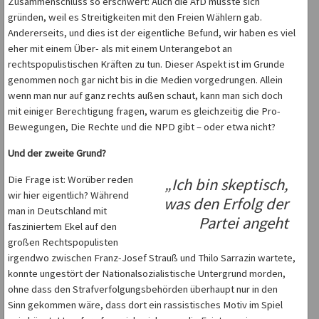
Zusammenschluss so erschwert: Auch die AfD musste sich
gründen, weil es Streitigkeiten mit den Freien Wählern gab.
Andererseits, und dies ist der eigentliche Befund, wir haben es viel
eher mit einem Über- als mit einem Unterangebot an
rechtspopulistischen Kräften zu tun. Dieser Aspekt ist im Grunde
genommen noch gar nicht bis in die Medien vorgedrungen. Allein
wenn man nur auf ganz rechts außen schaut, kann man sich doch
mit einiger Berechtigung fragen, warum es gleichzeitig die Pro-
Bewegungen, Die Rechte und die NPD gibt – oder etwa nicht?
Und der zweite Grund?
Die Frage ist: Worüber reden
„Ich bin skeptisch,
wir hier eigentlich? Während
was den Erfolg der
man in Deutschland mit
Partei angeht
fasziniertem Ekel auf den
großen Rechtspopulisten
irgendwo zwischen Franz-Josef Strauß und Thilo Sarrazin wartete,
konnte ungestört der Nationalsozialistische Untergrund morden,
ohne dass den Strafverfolgungsbehörden überhaupt nur in den
Sinn gekommen wäre, dass dort ein rassistisches Motiv im Spiel