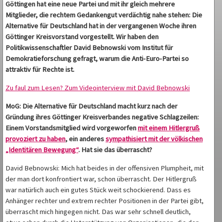
Göttingen hat eine neue Partei und mit ihr gleich mehrere
Mitglieder, die rechtem Gedankengut verdächtig nahe stehen: Die
Alternative für Deutschland hat in der vergangenen Woche ihren
Göttinger Kreisvorstand vorgestellt. Wir haben den
Politikwissenschaftler David Bebnowski vom Institut für
Demokratieforschung gefragt, warum die Anti-Euro-Partei so
attraktiv für Rechte ist.
Zu faul zum Lesen? Zum Videointerview mit David Bebnowski
MoG: Die Alternative für Deutschland macht kurz nach der
Gründung ihres Göttinger Kreisverbandes negative Schlagzeilen:
Einem Vorstandsmitglied wird vorgeworfen
mit einem Hitlergruß
provoziert zu haben
, ein anderes
sympathisiert mit der völkischen
„Identitären Bewegung“
. Hat sie das überrascht?
David Bebnowski: Mich hat beides in der offensiven Plumpheit, mit
der man dort konfrontiert war, schon überrascht. Der Hitlergruß
war natürlich auch ein gutes Stück weit schockierend. Dass es
Anhänger rechter und extrem rechter Positionen in der Partei gibt,
überrascht mich hingegen nicht. Das war sehr schnell deutlich,