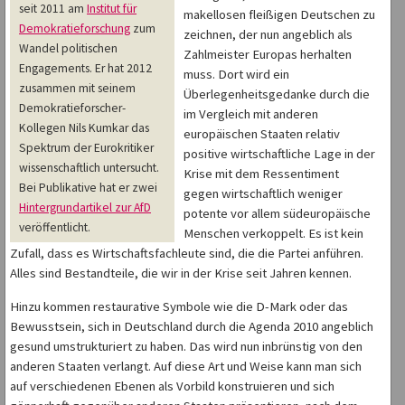
seit 2011 am
Institut für
makellosen fleißigen Deutschen zu
Demokratieforschung
zum
zeichnen, der nun angeblich als
Wandel politischen
Zahlmeister Europas herhalten
Engagements. Er hat 2012
muss. Dort wird ein
zusammen mit seinem
Überlegenheitsgedanke durch die
Demokratieforscher-
im Vergleich mit anderen
Kollegen Nils Kumkar das
europäischen Staaten relativ
Spektrum der Eurokritiker
positive wirtschaftliche Lage in der
wissenschaftlich untersucht.
Krise mit dem Ressentiment
Bei Publikative hat er zwei
gegen wirtschaftlich weniger
Hintergrundartikel zur AfD
potente vor allem südeuropäische
veröffentlicht.
Menschen verkoppelt. Es ist kein
Zufall, dass es Wirtschaftsfachleute sind, die die Partei anführen.
Alles sind Bestandteile, die wir in der Krise seit Jahren kennen.
Hinzu kommen restaurative Symbole wie die D-Mark oder das
Bewusstsein, sich in Deutschland durch die Agenda 2010 angeblich
gesund umstrukturiert zu haben. Das wird nun inbrünstig von den
anderen Staaten verlangt. Auf diese Art und Weise kann man sich
auf verschiedenen Ebenen als Vorbild konstruieren und sich