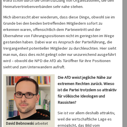
etwa schon durch die Unterstützung von Organisationen, die den
Heimatvertriebenverbänden sehr nahe stehen.
Mich überrascht aber wiederum, dass diese Dinge, obwohl sie im
Grunde bei den beiden betreffenden Mitgliedern sofort zu
erkennen waren, offensichtlich dem Parteieintritt und der
Übernahme von Führungspositionen nicht im geringsten im Wege
gestanden haben. Dabei war es Anspruch der Parteiführung, die
Vergangenheit potentieller Mitglieder zu durchleuchten. Hier sieht
man nun, dass dies nicht gelingt oder nur unzureichend ausgeführt
wird – obwohl die NPD die AfD als Türöffner für ihre Positionen
sieht und zum Unterwandern aufruft.
Die AfD weist jegliche Nähe zur
extremen Rechten zurück. Wieso
ist die Partei trotzdem so attraktiv
für völkische Ideologen und
Rassisten?
Sie ist vor allem deshalb attraktiv,
weil die wirtschaftliche Lage es
David Bebnowski
arbeitet
ermöglicht, das Bild vom