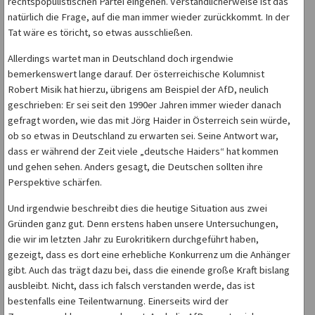
rechtspopulistischen Partei eingehen. Verständlicherweise ist das
natürlich die Frage, auf die man immer wieder zurückkommt. In der
Tat wäre es töricht, so etwas ausschließen.
Allerdings wartet man in Deutschland doch irgendwie
bemerkenswert lange darauf. Der österreichische Kolumnist
Robert Misik hat hierzu, übrigens am Beispiel der AfD, neulich
geschrieben: Er sei seit den 1990er Jahren immer wieder danach
gefragt worden, wie das mit Jörg Haider in Österreich sein würde,
ob so etwas in Deutschland zu erwarten sei. Seine Antwort war,
dass er während der Zeit viele „deutsche Haiders“ hat kommen
und gehen sehen. Anders gesagt, die Deutschen sollten ihre
Perspektive schärfen.
Und irgendwie beschreibt dies die heutige Situation aus zwei
Gründen ganz gut. Denn erstens haben unsere Untersuchungen,
die wir im letzten Jahr zu Eurokritikern durchgeführt haben,
gezeigt, dass es dort eine erhebliche Konkurrenz um die Anhänger
gibt. Auch das trägt dazu bei, dass die einende große Kraft bislang
ausbleibt. Nicht, dass ich falsch verstanden werde, das ist
bestenfalls eine Teilentwarnung. Einerseits wird der