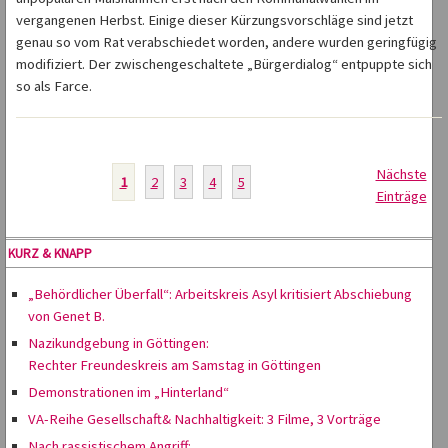
vergangenen Herbst. Einige dieser Kürzungsvorschläge sind jetzt
genau so vom Rat verabschiedet worden, andere wurden geringfügig
modifiziert. Der zwischengeschaltete „Bürgerdialog“ entpuppte sich
so als Farce.
Nächste
1
2
3
4
5
Einträge
KURZ & KNAPP
„Behördlicher Überfall“: Arbeitskreis Asyl kritisiert Abschiebung
von Genet B.
Nazikundgebung in Göttingen:
Rechter Freundeskreis am Samstag in Göttingen
Demonstrationen im „Hinterland“
VA-Reihe Gesellschaft& Nachhaltigkeit: 3 Filme, 3 Vorträge
Nach rassistischem Angriff: