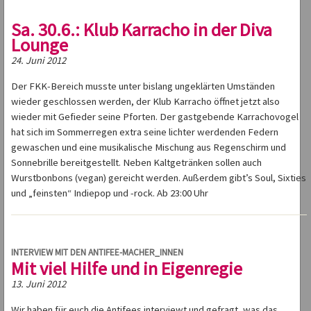
Sa. 30.6.: Klub Karracho in der Diva
Lounge
24. Juni 2012
Der FKK-Bereich musste unter bislang ungeklärten Umständen
wieder geschlossen werden, der Klub Karracho öffnet jetzt also
wieder mit Gefieder seine Pforten. Der gastgebende Karrachovogel
hat sich im Sommerregen extra seine lichter werdenden Federn
gewaschen und eine musikalische Mischung aus Regenschirm und
Sonnebrille bereitgestellt. Neben Kaltgetränken sollen auch
Wurstbonbons (vegan) gereicht werden. Außerdem gibt’s Soul, Sixties
und „feinsten“ Indiepop und -rock. Ab 23:00 Uhr
INTERVIEW MIT DEN ANTIFEE-MACHER_INNEN
Mit viel Hilfe und in Eigenregie
13. Juni 2012
Wir haben für euch die Antifees interviewt und gefragt, was das