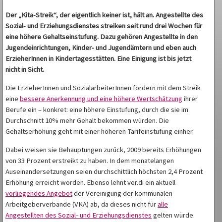
Der „Kita-Streik“, der eigentlich keiner ist, hält an. Angestellte des
Sozial- und Erziehungsdienstes streiken seit rund drei Wochen für
eine höhere Gehaltseinstufung. Dazu gehören Angestellte in den
Jugendeinrichtungen, Kinder- und Jugendämtern und eben auch
ErzieherInnen in Kindertagesstätten. Eine Einigung ist bis jetzt
nicht in Sicht.
Die ErzieherInnen und SozialarbeiterInnen fordern mit dem Streik
eine
bessere Anerkennung und eine höhere Wertschätzung
ihrer
Berufe ein – konkret: eine höhere Einstufung, durch die sie im
Durchschnitt 10% mehr Gehalt bekommen würden. Die
Gehaltserhöhung geht mit einer höheren Tarifeinstufung einher.
Dabei weisen sie Behauptungen zurück, 2009 bereits Erhöhungen
von 33 Prozent erstreikt zu haben. In dem monatelangen
Auseinandersetzungen seien durchschittlich höchsten 2,4 Prozent
Erhöhung erreicht worden. Ebenso lehnt ver.di ein aktuell
vorliegendes Angebot
der Vereinigung der kommunalen
Arbeitgeberverbände (VKA) ab, da dieses nicht für
alle
Angestellten des Sozial- und Erziehungsdienstes
gelten würde.