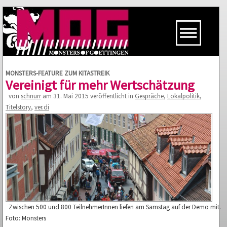
MONSTERS-FEATURE ZUM KITASTREIK
Vereinigt für mehr Wertschätzung
von
schnurr
am 31. Mai 2015 veröffentlicht in
Gespräche
,
Lokalpolitik
,
Titelstory
,
ver.di
Zwischen 500 und 800 TeilnehmerInnen liefen am Samstag auf der Demo mit.
Foto: Monsters