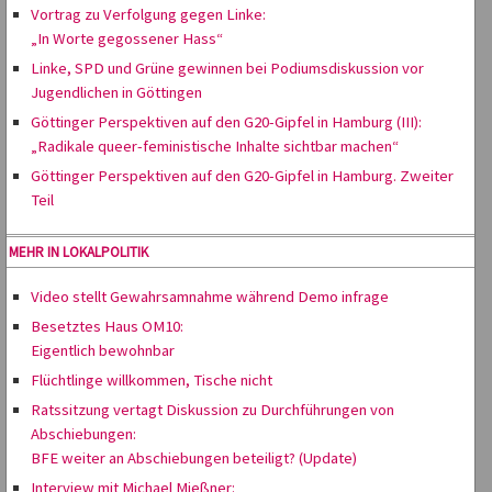
Vortrag zu Verfolgung gegen Linke:
„In Worte gegossener Hass“
Linke, SPD und Grüne gewinnen bei Podiumsdiskussion vor
Jugendlichen in Göttingen
Göttinger Perspektiven auf den G20-Gipfel in Hamburg (III):
„Radikale queer-feministische Inhalte sichtbar machen“
Göttinger Perspektiven auf den G20-Gipfel in Hamburg. Zweiter
Teil
MEHR IN LOKALPOLITIK
Video stellt Gewahrsamnahme während Demo infrage
Besetztes Haus OM10:
Eigentlich bewohnbar
Flüchtlinge willkommen, Tische nicht
Ratssitzung vertagt Diskussion zu Durchführungen von
Abschiebungen:
BFE weiter an Abschiebungen beteiligt? (Update)
Interview mit Michael Mießner: