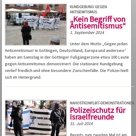
KUNDGEBUNG GEGEN
ANTISEMITISMUS
„Kein Begriff von
Antisemitismus“
1. September 2014
Unter dem Motto „Gegen jeden
Antisemitismus! In Göttingen, Deutschland, Europa und anderswo“
haben am Samstag in der Göttinger Fußgängerzone etwa 100 Leute
gegen Antisemitismus demonstriert. Die stationäre Kundgebung
verlief friedlich und ohne besondere Zwischenfälle. Die Polizei hielt
sich im Hintergrund.
NAHOSTKONFLIKT-DEMONSTRATIONEN
Polizeischutz für
Israelfreunde
31. Juli 2014
Bereits zum zweiten Mal ist am