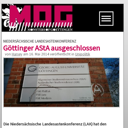
NIEDERSÄCHSISCHE LANDESASTENKONFERENZ
Göttinger AStA ausgeschlossen
von
Harvey
am 16. Mai 2014 veröffentlicht in
Unipolitik
Die Niedersächsische Landesastenkonferenz (LAK) hat den