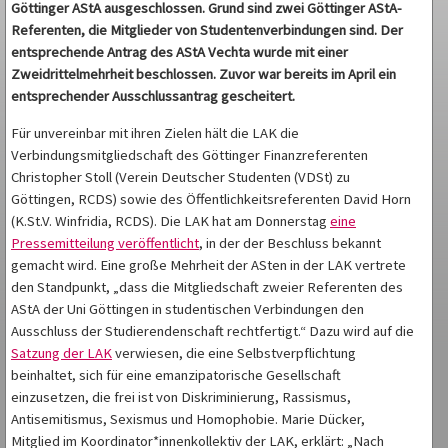
Göttinger AStA ausgeschlossen. Grund sind zwei Göttinger AStA-
Referenten, die Mitglieder von Studentenverbindungen sind. Der
entsprechende Antrag des AStA Vechta wurde mit einer
Zweidrittelmehrheit beschlossen. Zuvor war bereits im April ein
entsprechender Ausschlussantrag gescheitert.
Für unvereinbar mit ihren Zielen hält die LAK die
Verbindungsmitgliedschaft des Göttinger Finanzreferenten
Christopher Stoll (Verein Deutscher Studenten (VDSt) zu
Göttingen, RCDS) sowie des Öffentlichkeitsreferenten David Horn
(K.St.V. Winfridia, RCDS). Die LAK hat am Donnerstag
eine
Pressemitteilung veröffentlicht
, in der der Beschluss bekannt
gemacht wird. Eine große Mehrheit der ASten in der LAK vertrete
den Standpunkt, „dass die Mitgliedschaft zweier Referenten des
AStA der Uni Göttingen in studentischen Verbindungen den
Ausschluss der Studierendenschaft rechtfertigt.“ Dazu wird auf die
Satzung der LAK
verwiesen, die eine Selbstverpflichtung
beinhaltet, sich für eine emanzipatorische Gesellschaft
einzusetzen, die frei ist von Diskriminierung, Rassismus,
Antisemitismus, Sexismus und Homophobie. Marie Dücker,
Mitglied im Koordinator*innenkollektiv der LAK, erklärt: „Nach