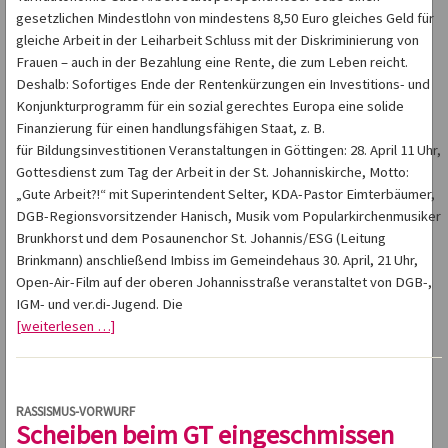
gesetzlichen Mindestlohn von mindestens 8,50 Euro gleiches Geld für
gleiche Arbeit in der Leiharbeit Schluss mit der Diskriminierung von
Frauen – auch in der Bezahlung eine Rente, die zum Leben reicht.
Deshalb: Sofortiges Ende der Rentenkürzungen ein Investitions- und
Konjunkturprogramm für ein sozial gerechtes Europa eine solide
Finanzierung für einen handlungsfähigen Staat, z. B.
für Bildungsinvestitionen Veranstaltungen in Göttingen: 28. April 11 Uhr,
Gottesdienst zum Tag der Arbeit in der St. Johanniskirche, Motto:
„Gute Arbeit?!“ mit Superintendent Selter, KDA-Pastor Eimterbäumer,
DGB-Regionsvorsitzender Hanisch, Musik vom Popularkirchenmusiker
Brunkhorst und dem Posaunenchor St. Johannis/ESG (Leitung
Brinkmann) anschließend Imbiss im Gemeindehaus 30. April, 21 Uhr,
Open-Air-Film auf der oberen Johannisstraße veranstaltet von DGB-,
IGM- und ver.di-Jugend. Die
[weiterlesen …]
RASSISMUS-VORWURF
Scheiben beim GT eingeschmissen