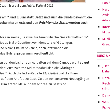
Losl
eath, hier auf dem Antifee Festival 2011.
Hard
Zwis
 am 7. und 8. Juni statt. Jetzt sind auch die Bands bekannt, die
Adap
bekannteren Acts und den
Früchten des Zorns
werden auch
Inter
Mit v
organisierte „Festival für feministische Gesellschaftskritik“
Musi
dieses Mal präsentiert von Monsters of Göttingen.
Grau
nd bislang kaum bekannt, doch jetzt haben die
 das Bühnenprogramm veröffentlicht.
KURZ & 
n bei den bisherigen Auftritten auf dem Campus wohl so gut
„Behö
den: Zum zweiten Mal mit dabei sind die Göttinger
kriti
Death
. Auch die Indie-Kapelle
Elcassette
und die Punk-
Nazi
 auf dem Antifee zu Gast. Zu den bekannteren Neuzugängen
Rech
 zum ersten Mal auf dem Antifee zu Gast sind.
Gött
Demo
VA-Re
Filme