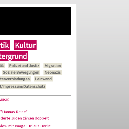
tik
Kultur
tergrund
tik
Polizei und Justiz
Migration
Soziale Bewegungen
Neonazis
tenverbindungen
Leinwand
t/Impressum/Datenschutz
MUSIK
 "Hannas Reise":
nderte Juden zählen doppelt
view mit Image Ctrl aus Berlin: