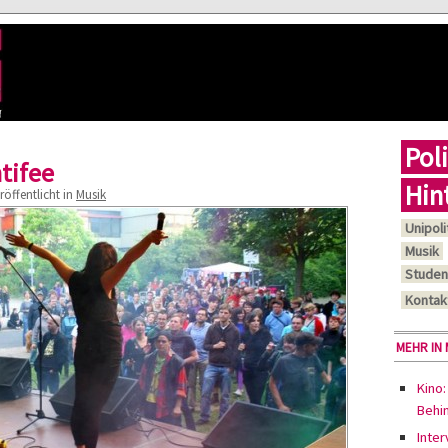
Poli
tifee
Hin
öffentlicht in
Musik
Unipoli
Musik
Studen
Kontak
MEHR IN 
Kino:
Behi
Inter