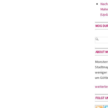
Nach 
Mahn
(Upd
MOG DU
ABOUT 
Monsters 
Stadtmag
weniger 
um Götti
weiterle
FOLGT UN