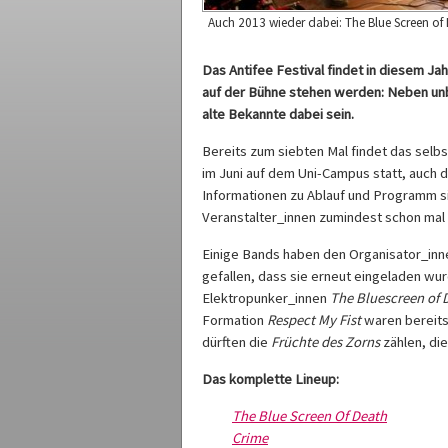
Auch 2013 wieder dabei: The Blue Screen of D
Das Antifee Festival findet in diesem Jahr
auf der Bühne stehen werden: Neben un
alte Bekannte dabei sein.
Bereits zum siebten Mal findet das selbst
im Juni auf dem Uni-Campus statt, auch 
Informationen zu Ablauf und Programm si
Veranstalter_innen zumindest schon mal
Einige Bands haben den Organisator_inne
gefallen, dass sie erneut eingeladen wur
Elektropunker_innen
The Bluescreen of 
Formation
Respect My Fist
waren bereits
dürften die
Früchte des Zorns
zählen, die
Das komplette Lineup:
The Blue Screen Of Death
Crime