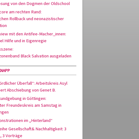
ösung von den Dogmen der Oldschool
core am rechten Rand:
chen Rollback und neonazistischer
tion
view mit den Antifee-Macher_innen:
iel Hilfe und in Eigenregie
kszene:
zonenband Black Salvation ausgeladen
KNAPP
rdlicher Überfall“: Arbeitskreis Asyl
siert Abschiebung von Genet B.
kundgebung in Göttingen:
ter Freundeskreis am Samstag in
ingen
nstrationen im „Hinterland“
ihe Gesellschaft& Nachhaltigkeit: 3
, 3 Vorträge