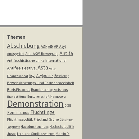
Themen
Abschiebung
ADF
AK Asyl
AfD
Antifa
Anti-AKW-Bewegung
Amtsgericht
Antifaschistische Linke International
Asta
Antifee Festival
Asta-
Asyl
Asylpolitik
Besetzung
Finanzskandal
Beweissicherungs- und Festnahmeeinheit
Boris Pistorius
Brandanschlag Kreishaus
Burschenschaft Hannovera
Brandstiftung
Demonstration
DGB
Flüchtlinge
Feminismus
Grüne
Flüchtlingspolitik
Friedland
Göttinger
Hausdurchsuchung
Hochschulpolitik
Tageblatt
Jusos
Martin R.
Lern- und Studienzentrum