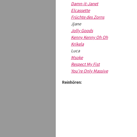
Damn-it-Janet
Elcassette
Früchte des Zorns
Jjane
Jolly Goods
Kenny Kenny Oh Oh
Krikela
Luca
Msoke
Respect My Fist
You’re Only Massive
Reinhören: