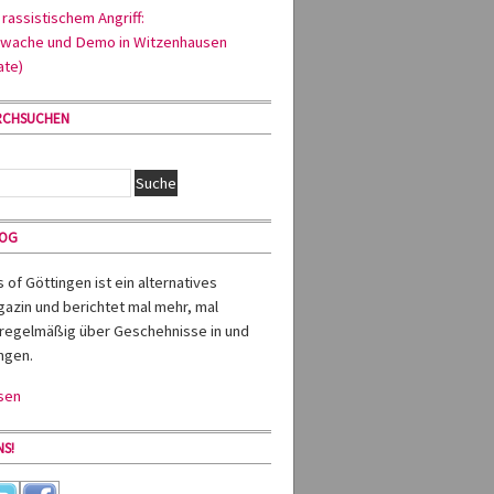
rassistischem Angriff:
wache und Demo in Witzenhausen
ate)
RCHSUCHEN
MOG
of Göttingen ist ein alternatives
azin und berichtet mal mehr, mal
regelmäßig über Geschehnisse in und
ngen.
sen
S!