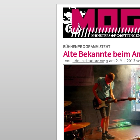
BÜHNENPROGRAMM STEHT
Alte Bekannte beim An
von
administradore viejo
am 2. Mai 2013 ver