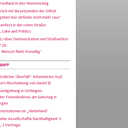
riedland in den Nonnenstieg
räch mit Besetzenden der OM10:
gehen hier definitiv nicht mehr raus“
enfest in der roten Straße:
, Cake and Politics
ALI über Demonstration und Straßenfest
.10.:
 Mensch flieht freiwillig“
KNAPP
rdlicher Überfall“: Arbeitskreis Asyl
siert Abschiebung von Genet B.
kundgebung in Göttingen:
ter Freundeskreis am Samstag in
ingen
nstrationen im „Hinterland“
ihe Gesellschaft& Nachhaltigkeit: 3
, 3 Vorträge