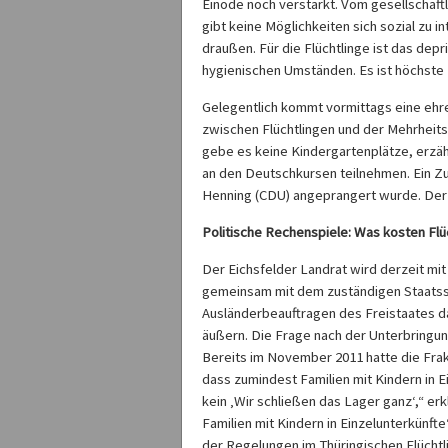
Einöde noch verstärkt. Vom gesellschaftl
gibt keine Möglichkeiten sich sozial zu int
draußen. Für die Flüchtlinge ist das dep
hygienischen Umständen. Es ist höchste 
Gelegentlich kommt vormittags eine ehr
zwischen Flüchtlingen und der Mehrheitsge
gebe es keine Kindergartenplätze, erzä
an den Deutschkursen teilnehmen. Ein Z
Henning (CDU) angeprangert wurde. Der 
Politische Rechenspiele: Was kosten Flü
Der Eichsfelder Landrat wird derzeit mi
gemeinsam mit dem zuständigen Staatsse
Ausländerbeauftragen des Freistaates d
äußern. Die Frage nach der Unterbringung
Bereits im November 2011 hatte die Frak
dass zumindest Familien mit Kindern in 
kein ‚Wir schließen das Lager ganz‘,“ er
Familien mit Kindern in Einzelunterkünft
der Regelungen im Thüringischen Flücht