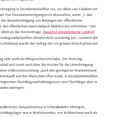
rbringung in Einzelunterkünften vor, vor allem von Familien mit
auf. Von Einzelunterbringungen ist abzusehen, wenn „1. das
 der Beeinträchtigung von Belangen der öffentlichen
2. der öffentlichen Hand dadurch Mehrkosten entstehen.“ Der
or allem an der Kostenfrage.
Zunächst argumentierte Landrat
üchtlingsunterkünften ohnehin nicht zuständig sei – sondern die
nschließend wurde der Antrag der rot-grünen Kreisfraktion mit
.
ag sehr wohl ein Mitspracherecht habe. Der Kreistag
shalt und somit auch über die Kosten für die Unterbringung
e eine Vollkostenrechnung „auch den geringeren Krankenstand
unterkunft werden Menschen öfter krank. In Einzelunterkünften
ringischen Flüchtlingsaufnahmegesetz sind Flüchtlinge aber in
 unterzubringen.
Landkreisen, beispielsweise in Schmalkalden-Meinigen,
htlingslager wie in Breitenworbis, von KritikerInnen auch als