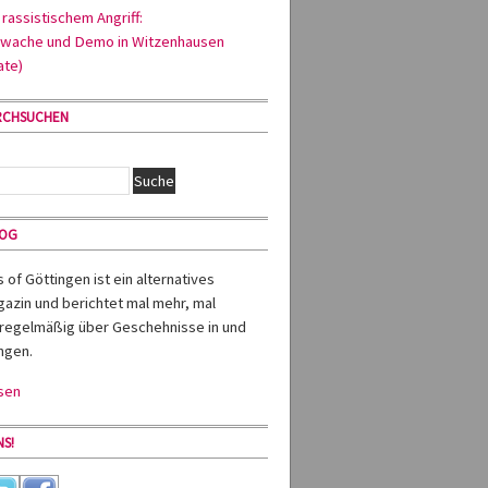
rassistischem Angriff:
wache und Demo in Witzenhausen
ate)
RCHSUCHEN
MOG
of Göttingen ist ein alternatives
azin und berichtet mal mehr, mal
regelmäßig über Geschehnisse in und
ngen.
sen
S!