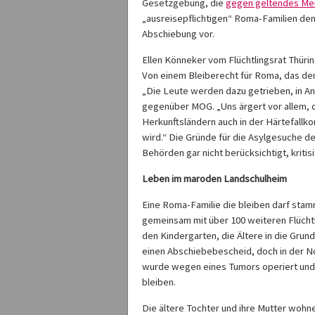
Gesetzgebung, die
gegen geltendes Me
„ausreisepflichtigen“ Roma-Familien den
Abschiebung vor.
Ellen Könneker vom Flüchtlingsrat Thürin
Von einem Bleiberecht für Roma, das der 
„Die Leute werden dazu getrieben, in Anf
gegenüber MOG. „Uns ärgert vor allem, da
Herkunftsländern auch in der Härtefall
wird.“ Die Gründe für die Asylgesuche 
Behörden gar nicht berücksichtigt, kritis
Leben im maroden Landschulheim
Eine Roma-Familie die bleiben darf sta
gemeinsam mit über 100 weiteren Flüchtl
den Kindergarten, die Ältere in die Gru
einen Abschiebebescheid, doch in der Not
wurde wegen eines Tumors operiert und 
bleiben.
Die ältere Tochter und ihre Mutter wohne