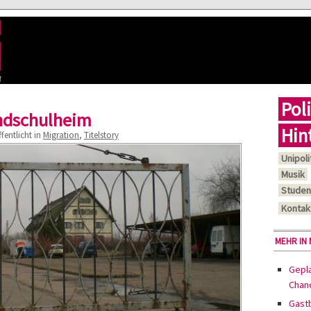
Poli
ndschulheim
Hin
fentlicht in
Migration
,
Titelstory
Unipoli
Musik
Studen
Kontak
MEHR IN
Gepl
Chan
Gast