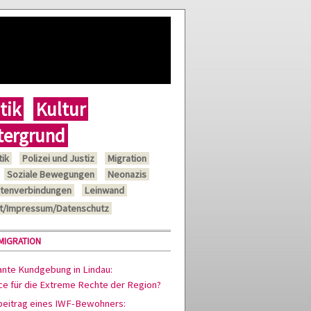
tik
Kultur
tergrund
tik
Polizei und Justiz
Migration
Soziale Bewegungen
Neonazis
tenverbindungen
Leinwand
t/Impressum/Datenschutz
 MIGRATION
ante Kundgebung in Lindau:
ce für die Extreme Rechte der Region?
beitrag eines IWF-Bewohners: