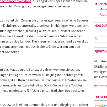
nschenrecht verstößt
. Aus Angst vor Repressalien ziehen die
Nach 
noch den Zwang zur „freiwilligen Ausreise“ einer
Mahn
(Upd
gen nennt den Zwang zur „freiwilligen Ausreise“ eine Sauerei.
Flüchtlingsrat unterstützt, sei man in Thüringen weit entfernt.
MOG DU
ührungsstrichen ‚freiwillig auszureisen’“, erklärt Könneker
ss die generell für die Roma schwierige Situation in den
kommission des Landes Thüringen nicht ausreichend gewürdigt
der Roma aber auch medizinische Gründe würden von den
ABOUT 
iert Könneker.
Monsters 
Stadtmag
mmt aus Mazedonien. Seit zwei Jahren wohnen sie schon,
weniger 
ingen im Lager Breitenworbis. Die jüngste Tochter geht in
um Götti
ndschule, die Eltern besuchen Deutschkurse. Der Vater bekam
 ereilte ihn ein zweifelhaftes Glück: Seine ältere Tochter
weiterle
muss mindestens fünf Jahre unter ärztlicher Beobachtung
FOLGT UN
n zu zweit in einem Zimmer. Ihr Vater und die jüngere Tochter