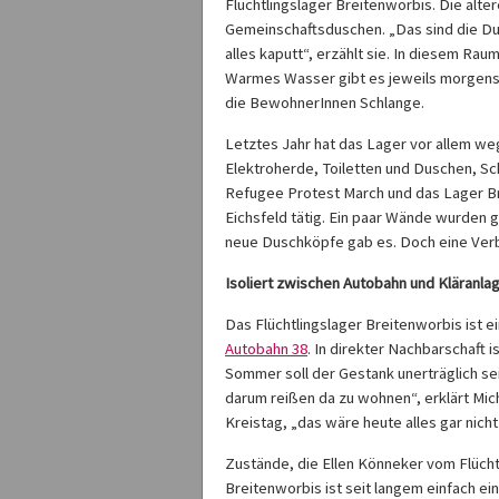
Flüchtlingslager Breitenworbis. Die älter
Gemeinschaftsduschen. „Das sind die Dus
alles kaputt“, erzählt sie. In diesem Rau
Warmes Wasser gibt es jeweils morgens 
die BewohnerInnen Schlange.
Letztes Jahr hat das Lager vor allem we
Elektroherde, Toiletten und Duschen, S
Refugee Protest March und das Lager B
Eichsfeld tätig. Ein paar Wände wurden g
neue Duschköpfe gab es. Doch eine Verb
Isoliert zwischen Autobahn und Kläranla
Das Flüchtlingslager Breitenworbis ist 
Autobahn 38
. In direkter Nachbarschaft i
Sommer soll der Gestank unerträglich sei
darum reißen da zu wohnen“, erklärt Mic
Kreistag, „das wäre heute alles gar nic
Zustände, die Ellen Könneker vom Flücht
Breitenworbis ist seit langem einfach ei