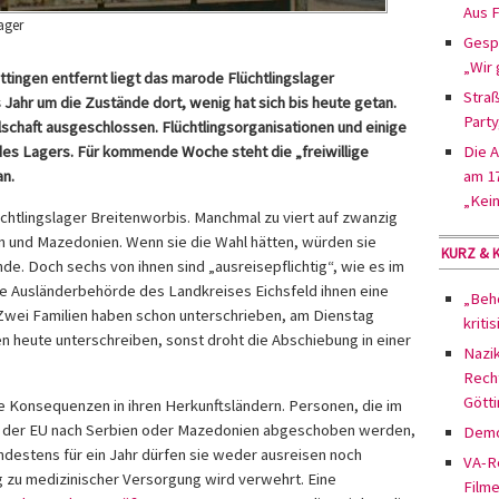
Aus F
ager
Gesp
„Wir 
ttingen entfernt liegt das marode Flüchtlingslager
Straß
s Jahr um die Zustände dort, wenig hat sich bis heute getan.
Party
llschaft ausgeschlossen. Flüchtlingsorganisationen und einige
es Lagers. Für kommende Woche steht die „freiwillige
Die 
an.
am 17
„Kein
chtlingslager Breitenworbis. Manchmal zu viert auf zwanzig
 und Mazedonien. Wenn sie die Wahl hätten, würden sie
KURZ & 
nde. Doch sechs von ihnen sind „ausreisepflichtig“, wie es im
ie Ausländerbehörde des Landkreises Eichsfeld ihnen eine
„Behö
. Zwei Familien haben schon unterschrieben, am Dienstag
kriti
n heute unterschreiben, sonst droht die Abschiebung in einer
Nazi
Rech
Gött
Konsequenzen in ihren Herkunftsländern. Personen, die im
s der EU nach Serbien oder Mazedonien abgeschoben werden,
Demo
destens für ein Jahr dürfen sie weder ausreisen noch
VA-Re
 zu medizinischer Versorgung wird verwehrt. Eine
Filme