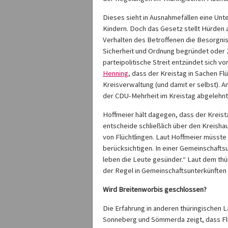
Dieses sieht in Ausnahmefällen eine Unte
Kindern. Doch das Gesetz stellt Hürden 
Verhalten des Betroffenen die Besorgnis
Sicherheit und Ordnung begründet oder 
parteipolitische Streit entzündet sich v
Henning
, dass der Kreistag in Sachen Fl
Kreisverwaltung (und damit er selbst). A
der CDU-Mehrheit im Kreistag abgelehnt
Hoffmeier hält dagegen, dass der Kreist
entscheide schließlich über den Kreishau
von Flüchtlingen. Laut Hoffmeier müsst
berücksichtigen. In einer Gemeinschafts
leben die Leute gesünder.“ Laut dem thü
der Regel in Gemeinschaftsunterkünften
Wird Breitenworbis geschlossen?
Die Erfahrung in anderen thüringischen 
Sonneberg und Sömmerda zeigt, dass Flüc