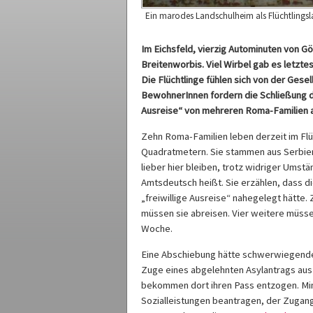
Ein marodes Landschulheim als Flüchtlingsl
Im Eichsfeld, vierzig Autominuten von Gö
Breitenworbis. Viel Wirbel gab es letzte
Die Flüchtlinge fühlen sich von der Gese
BewohnerInnen fordern die Schließung d
Ausreise“ von mehreren Roma-Familien 
Zehn Roma-Familien leben derzeit im Flü
Quadratmetern. Sie stammen aus Serbien
lieber hier bleiben, trotz widriger Umstä
Amtsdeutsch heißt. Sie erzählen, dass d
„freiwillige Ausreise“ nahegelegt hätte
müssen sie abreisen. Vier weitere müsse
Woche.
Eine Abschiebung hätte schwerwiegende 
Zuge eines abgelehnten Asylantrags au
bekommen dort ihren Pass entzogen. Min
Sozialleistungen beantragen, der Zugang