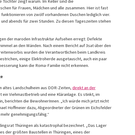
e Tochter zeigt warum. Im Keller sind die
chen für Frauen, Mädchen und alle zusammen. Hier ist fast
m funktionieren von zwölf vorhandenen Duschen lediglich vier.
und abends für zwei Stunden. Zu diesen Tageszeiten stehen
gen der maroden Infrastruktur Aufsehen erregt: Defekte
chimmel an den Wänden. Nach einem Bericht auf 3sat über den
reitenworbis wurden die Verantwortlichen beim Landkreis
estrichen, einige Elektroherde ausgetauscht, auch ein paar
esserung kann die Roma-Familie nicht erkennen.
ge
ein altes Landschulheim aus DDR-Zeiten,
direkt an der
st ein Viehmastbetrieb und eine Kläranlage. Es stinkt, im
n, berichten die BewohnerInnen. „Ich würde mich jetzt nicht
hael Hoffmeier dazu, Abgeordneter der Grünen im Eichsfelder
ht mehr genehmigungsfähig.“
lingsrat Thüringen als katastrophal bezeichnet. „Das Lager
nes der größten Baustellen in Thüringen, eines der