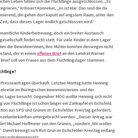
ichen Leben fühlen sich die Flüchtlinge ausgeschlossen. „Es
egrieren,“ kritisiert Könneker, „es ist klar: Das sind die da
rimierend, die gehen dort kaputt auf engstem Raum, unter den
Zeit, dass dieses Lager endlich geschlossen wird.“
enamtliche Kinderbetreuung, doch ein breiter Austausch
sellschaft findet nicht statt. Für viele Kinder in dem Lager
hlen die BewohnerInnen, ihre Mütter könnten deswegen nicht
ustand, der in einem
offenen Brief
an den Landrat Werner
Brief soll von Frauen aus dem Flüchtlingslager stammen.
chtlinge?
t Presseanfragen überhäuft. Letzten Montag hatte Henning
kretär im thüringischen Innenministerium und der
as Lager besucht. Gegenüber MOG wollte Henning sich nicht
 von Flüchtlinge ist schon länger ein Zankapfel im Eichsfeld.
tion aus SPD und Grünen im Eichsfelder Kreistag gefordert,
Einzelunterkünften untergebracht werden. „Dieser Antrag war
klärt Michael Hoffmeier von den Grünen, „sondern ‚Wir wollen
e“. Damit bewegt sich Rot-Grün im Eichsfelder Kreistag entlang
lingsaufnahmegesetz.