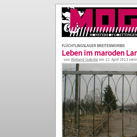
FLÜCHTLINGSLAGER BREITENWORBIS
Leben im maroden La
von
Wieland Gabcke
am 12. April 2013 veröf