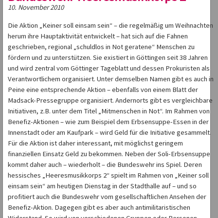
10. November 2010
Die Aktion „Keiner soll einsam sein“ – die regelmäßig um Weihnachten
herum ihre Hauptaktivität entwickelt – hat sich auf die Fahnen
geschrieben, regional „schuldlos in Not geratene“ Menschen zu
fördern und zu unterstützen. Sie existiert in Göttingen seit 38 Jahren
und wird zentral vom Göttinger Tageblatt und dessen Prokuristen als
Verantwortlichem organisiert. Unter demselben Namen gibt es auch in
Peine eine entsprechende Aktion – ebenfalls von einem Blatt der
Madsack-Pressegruppe organisiert. Andernorts gibt es vergleichbare
Initiativen, z.B. unter dem Titel „Mitmenschen in Not“. Im Rahmen von
Benefiz-Aktionen – wie zum Beispiel dem Erbsensuppe-Essen in der
Innenstadt oder am Kaufpark – wird Geld für die Initiative gesammelt.
Für die Aktion ist daher interessant, mit möglichst geringem
finanziellen Einsatz Geld zu bekommen. Neben der Soli-Erbsensuppe
kommt daher auch – wiederholt – die Bundeswehr ins Spiel. Deren
hessisches „Heeresmusikkorps 2“ spielt im Rahmen von „Keiner soll
einsam sein“ am heutigen Dienstag in der Stadthalle auf – und so
profitiert auch die Bundeswehr vom gesellschaftlichen Ansehen der
Benefiz-Aktion. Dagegen gibt es aber auch antimilitaristischen