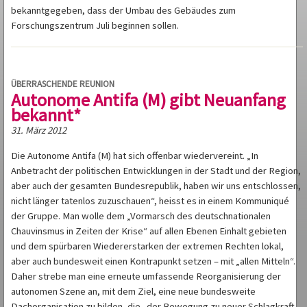
bekanntgegeben, dass der Umbau des Gebäudes zum
Forschungszentrum Juli beginnen sollen.
ÜBERRASCHENDE REUNION
Autonome Antifa (M) gibt Neuanfang
bekannt*
31. März 2012
Die Autonome Antifa (M) hat sich offenbar wiedervereint. „In
Anbetracht der politischen Entwicklungen in der Stadt und der Region,
aber auch der gesamten Bundesrepublik, haben wir uns entschlossen,
nicht länger tatenlos zuzuschauen“, heisst es in einem Kommuniqué
der Gruppe. Man wolle dem „Vormarsch des deutschnationalen
Chauvinsmus in Zeiten der Krise“ auf allen Ebenen Einhalt gebieten
und dem spürbaren Wiedererstarken der extremen Rechten lokal,
aber auch bundesweit einen Kontrapunkt setzen – mit „allen Mitteln“.
Daher strebe man eine erneute umfassende Reorganisierung der
autonomen Szene an, mit dem Ziel, eine neue bundesweite
Dachorganisation zu bilden, die „der Bewegung zu neuer Schlagkraft