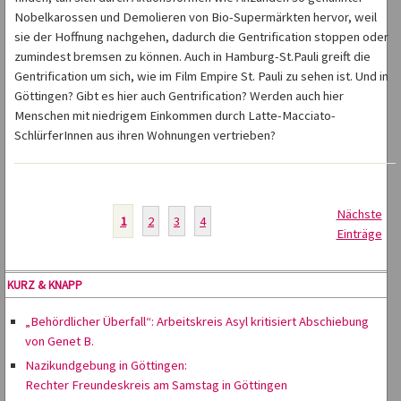
Nobelkarossen und Demolieren von Bio-Supermärkten hervor, weil
sie der Hoffnung nachgehen, dadurch die Gentrification stoppen oder
zumindest bremsen zu können. Auch in Hamburg-St.Pauli greift die
Gentrification um sich, wie im Film Empire St. Pauli zu sehen ist. Und in
Göttingen? Gibt es hier auch Gentrification? Werden auch hier
Menschen mit niedrigem Einkommen durch Latte-Macciato-
SchlürferInnen aus ihren Wohnungen vertrieben?
Nächste
1
2
3
4
Einträge
KURZ & KNAPP
„Behördlicher Überfall“: Arbeitskreis Asyl kritisiert Abschiebung
von Genet B.
Nazikundgebung in Göttingen:
Rechter Freundeskreis am Samstag in Göttingen