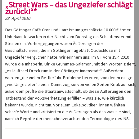
„Street Wars – das Ungeziefer schlägt
zurück!“*
28. April 2010
Das Göttinger Café Cron und Lanz ist um geschätzte 10.000 € ärmer.
Unbekannte warfen in der Nacht zum Dienstag ein Schaufenster mit
Steinen ein. Vorhergegangen waren Äußerungen der
Geschäftsführerin, die im Göttinger Tageblatt Obdachlose mit
Ungeziefer verglichen hatte. Wir erinnern uns: Im GT vom 19.4.2010
wurde die Inhaberin, Ulrike Grummes-Salamon, mit den Worten zitiert,
„es läuft viel Dreck rum in der Göttinger Innenstadt“. Außerdem
würden „die vielen Bettler“ ihr Probleme bereiten, von denen einige
„wie Ungeziefer“ seien. Damit zog sie von vielen Seiten Kritik auf sich,
außerdem prüfte die Staatsanwaltschaft, ob diese Äußerungen den
Tatbestand der Volksverhetzung erfüllen – was sie, wie kürzlich
bekannt wurde, nicht tun. Vor allem Lokalpolitiker_innen wählten
scharfe Worte und kritisierten die Äußerungen als das was sie sind,
nämlich Begriffe der menschenverachtenden Terminologie des NS.