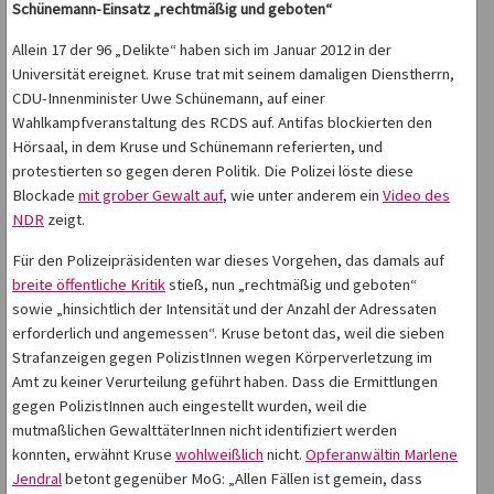
Schünemann-Einsatz „rechtmäßig und geboten“
Allein 17 der 96 „Delikte“ haben sich im Januar 2012 in der
Universität ereignet. Kruse trat mit seinem damaligen Dienstherrn,
CDU-Innenminister Uwe Schünemann, auf einer
Wahlkampfveranstaltung des RCDS auf. Antifas blockierten den
Hörsaal, in dem Kruse und Schünemann referierten, und
protestierten so gegen deren Politik. Die Polizei löste diese
Blockade
mit grober Gewalt auf
, wie unter anderem ein
Video des
NDR
zeigt.
Für den Polizeipräsidenten war dieses Vorgehen, das damals auf
breite öffentliche Kritik
stieß, nun „rechtmäßig und geboten“
sowie „hinsichtlich der Intensität und der Anzahl der Adressaten
erforderlich und angemessen“. Kruse betont das, weil die sieben
Strafanzeigen gegen PolizistInnen wegen Körperverletzung im
Amt zu keiner Verurteilung geführt haben. Dass die Ermittlungen
gegen PolizistInnen auch eingestellt wurden, weil die
mutmaßlichen GewalttäterInnen nicht identifiziert werden
konnten, erwähnt Kruse
wohlweißlich
nicht.
Opferanwältin Marlene
Jendral
betont gegenüber MoG: „Allen Fällen ist gemein, dass