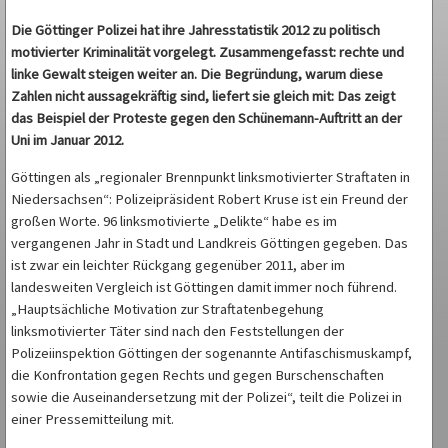
Die Göttinger Polizei hat ihre Jahresstatistik 2012 zu politisch
motivierter Kriminalität vorgelegt. Zusammengefasst: rechte und
linke Gewalt steigen weiter an. Die Begründung, warum diese
Zahlen nicht aussagekräftig sind, liefert sie gleich mit: Das zeigt
das Beispiel der Proteste gegen den Schünemann-Auftritt an der
Uni im Januar 2012.
Göttingen als „regionaler Brennpunkt linksmotivierter Straftaten in
Niedersachsen“: Polizeipräsident Robert Kruse ist ein Freund der
großen Worte. 96 linksmotivierte „Delikte“ habe es im
vergangenen Jahr in Stadt und Landkreis Göttingen gegeben. Das
ist zwar ein leichter Rückgang gegenüber 2011, aber im
landesweiten Vergleich ist Göttingen damit immer noch führend.
„Hauptsächliche Motivation zur Straftatenbegehung
linksmotivierter Täter sind nach den Feststellungen der
Polizeiinspektion Göttingen der sogenannte Antifaschismuskampf,
die Konfrontation gegen Rechts und gegen Burschenschaften
sowie die Auseinandersetzung mit der Polizei“, teilt die Polizei in
einer Pressemitteilung mit.