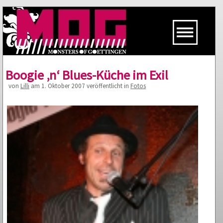
Boogie ‚n‘ Blues-Küche im Exil
von
Lilli
am 1. Oktober 2007 veröffentlicht in
Fotos