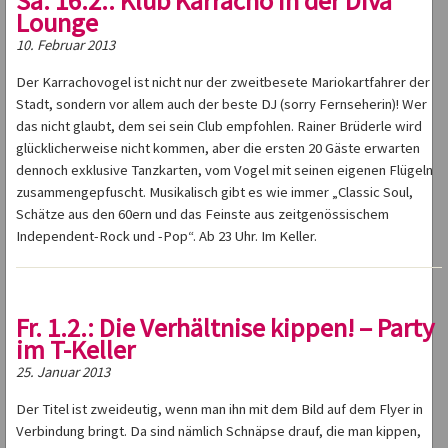
Sa. 16.2.: Klub Karracho in der Diva
Lounge
10. Februar 2013
Der Karrachovogel ist nicht nur der zweitbesete Mariokartfahrer der
Stadt, sondern vor allem auch der beste DJ (sorry Fernseherin)! Wer
das nicht glaubt, dem sei sein Club empfohlen. Rainer Brüderle wird
glücklicherweise nicht kommen, aber die ersten 20 Gäste erwarten
dennoch exklusive Tanzkarten, vom Vogel mit seinen eigenen Flügeln
zusammengepfuscht. Musikalisch gibt es wie immer „Classic Soul,
Schätze aus den 60ern und das Feinste aus zeitgenössischem
Independent-Rock und -Pop“. Ab 23 Uhr. Im Keller.
Fr. 1.2.: Die Verhältnise kippen! – Party
im T-Keller
25. Januar 2013
Der Titel ist zweideutig, wenn man ihn mit dem Bild auf dem Flyer in
Verbindung bringt. Da sind nämlich Schnäpse drauf, die man kippen,