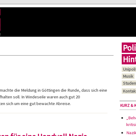
Poli
Hin
Unipoli
Musik
Studen
achte die Meldung in Göttingen die Runde, dass sich eine
Kontak
alten soll. In Windeseile waren auch gut 20
ten sich um eine gut bewachte Abreise.
KURZ & 
„Behö
kriti
Nazi