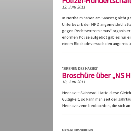
Polizei-Hundertschaft
12. Juni 2011
In Northeim haben am Samstag nicht ga
Unterbezirk der NPD angemeldet hatt
gegen Rechtsextremismus“ organisiert
enormen Polizeiaufgebot gab es nur ein
einem Blockadeversuch den angereisten
"SIRENEN DES HASSES"
Broschüre über „NS H
10. Juni 2011
Neonazi = Skinhead. Hatte diese Gleich
Gültigkeit, so kann man seit der Jahrt
Neonaziszene beobachten, die sich an l
NPD-KUNDGEBUNG