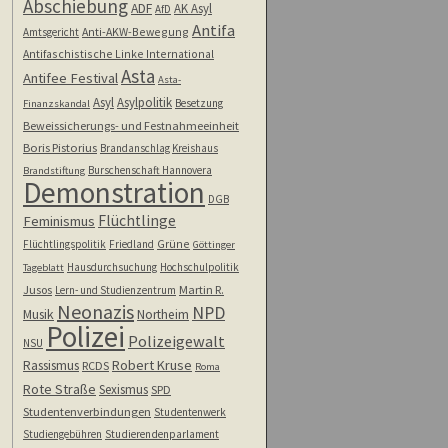
Abschiebung
ADF
AK Asyl
AfD
Antifa
Anti-AKW-Bewegung
Amtsgericht
Antifaschistische Linke International
Asta
Antifee Festival
Asta-
Asyl
Asylpolitik
Besetzung
Finanzskandal
Beweissicherungs- und Festnahmeeinheit
Boris Pistorius
Brandanschlag Kreishaus
Burschenschaft Hannovera
Brandstiftung
Demonstration
DGB
Flüchtlinge
Feminismus
Grüne
Flüchtlingspolitik
Friedland
Göttinger
Hausdurchsuchung
Hochschulpolitik
Tageblatt
Jusos
Martin R.
Lern- und Studienzentrum
Neonazis
NPD
Musik
Northeim
Polizei
Polizeigewalt
NSU
Rassismus
Robert Kruse
RCDS
Roma
Rote Straße
Sexismus
SPD
Studentenverbindungen
Studentenwerk
Studiengebühren
Studierendenparlament