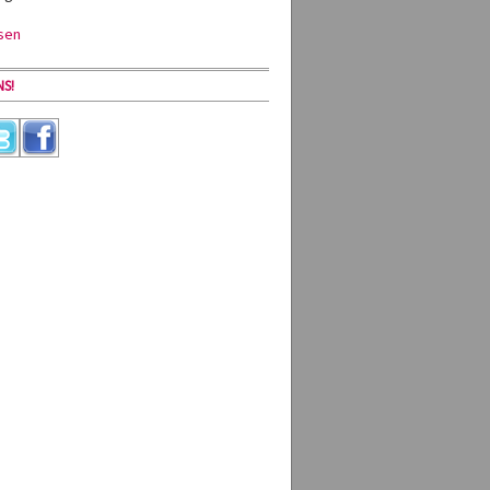
sen
S!