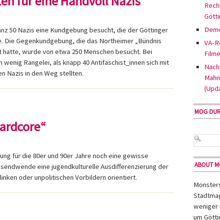
en für eine Handvoll Nazis
Rech
Gött
Demo
nz 50 Nazis eine Kundgebung besucht, die der Göttinger
e. Die Gegenkundgebung, die das Northeimer „Bündnis
VA-Re
 hatte, wurde von etwa 250 Menschen besucht. Bei
Filme
 wenig Rangelei, als knapp 40 Antifaschist_innen sich mit
Nach 
 Nazis in den Weg stellten.
Mahn
(Upd
MOG DU
ardcore“
ung für die 80er und 90er Jahre noch eine gewisse
ABOUT 
ausendwende eine jugendkulturelle Ausdifferenzierung der
inken oder unpolitischen Vorbildern orientiert.
Monsters 
Stadtmag
weniger 
um Götti