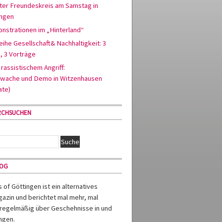
ter Freundeskreis am Samstag in
ingen
nstrationen im „Hinterland“
ihe Gesellschaft& Nachhaltigkeit: 3
, 3 Vorträge
rassistischem Angriff:
wache und Demo in Witzenhausen
ate)
RCHSUCHEN
MOG
of Göttingen ist ein alternatives
azin und berichtet mal mehr, mal
regelmäßig über Geschehnisse in und
ngen.