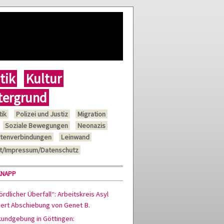
tik
Kultur
tergrund
tik
Polizei und Justiz
Migration
Soziale Bewegungen
Neonazis
tenverbindungen
Leinwand
t/Impressum/Datenschutz
KNAPP
rdlicher Überfall“: Arbeitskreis Asyl
siert Abschiebung von Genet B.
kundgebung in Göttingen: