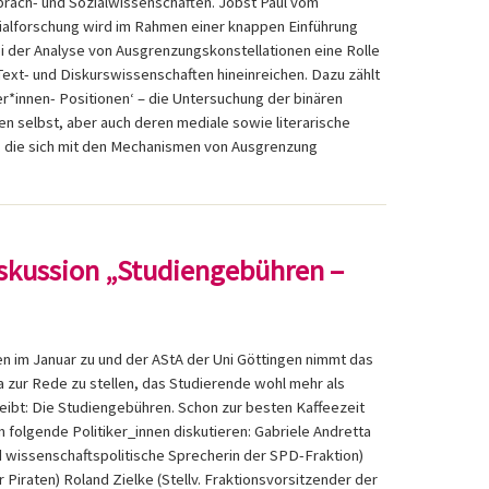
Sprach- und Sozialwissenschaften. Jobst Paul vom
zialforschung wird im Rahmen einer knappen Einführung
ei der Analyse von Ausgrenzungskonstellationen eine Rolle
Text- und Diskurswissenschaften hineinreichen. Dazu zählt
r*innen- Positionen‘ – die Untersuchung der binären
 selbst, aber auch deren mediale sowie literarische
e, die sich mit den Mechanismen von Ausgrenzung
iskussion „Studiengebühren –
n im Januar zu und der AStA der Uni Göttingen nimmt das
a zur Rede zu stellen, das Studierende wohl mehr als
reibt: Die Studiengebühren. Schon zur besten Kaffeezeit
 folgende Politiker_innen diskutieren: Gabriele Andretta
 wissenschaftspolitische Sprecherin der SPD-Fraktion)
 Piraten) Roland Zielke (Stellv. Fraktionsvorsitzender der