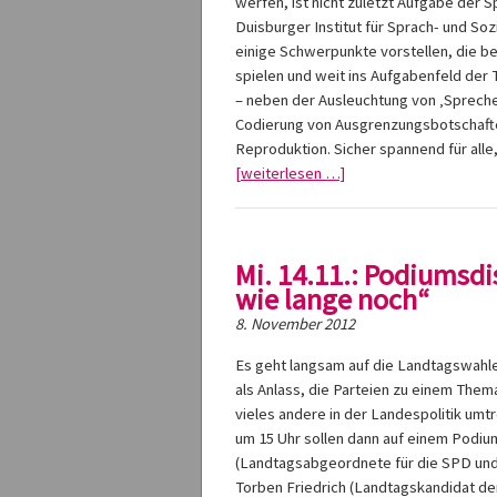
werfen, ist nicht zuletzt Aufgabe der 
Duisburger Institut für Sprach- und So
einige Schwerpunkte vorstellen, die b
spielen und weit ins Aufgabenfeld der 
– neben der Ausleuchtung von ‚Spreche
Codierung von Ausgrenzungsbotschaften
Reproduktion. Sicher spannend für all
[weiterlesen …]
Mi. 14.11.: Podiumsd
wie lange noch“
8. November 2012
Es geht langsam auf die Landtagswahle
als Anlass, die Parteien zu einem Them
vieles andere in der Landespolitik umt
um 15 Uhr sollen dann auf einem Podium
(Landtagsabgeordnete für die SPD und
Torben Friedrich (Landtagskandidat der