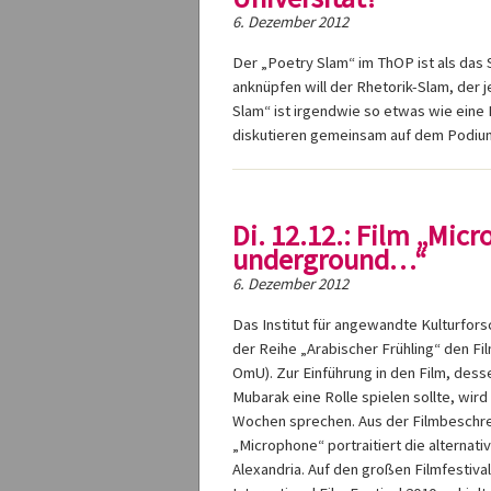
6. Dezember 2012
Der „Poetry Slam“ im ThOP ist als das 
anknüpfen will der Rhetorik-Slam, der j
Slam“ ist irgendwie so etwas wie ein
diskutieren gemeinsam auf dem Podium 
Di. 12.12.: Film „Micr
underground…“
6. Dezember 2012
Das Institut für angewandte Kulturfors
der Reihe „Arabischer Frühling“ den F
OmU). Zur Einführung in den Film, des
Mubarak eine Rolle spielen sollte, wir
Wochen sprechen. Aus der Filmbeschre
„Microphone“ portraitiert die alterna
Alexandria. Auf den großen Filmfestival