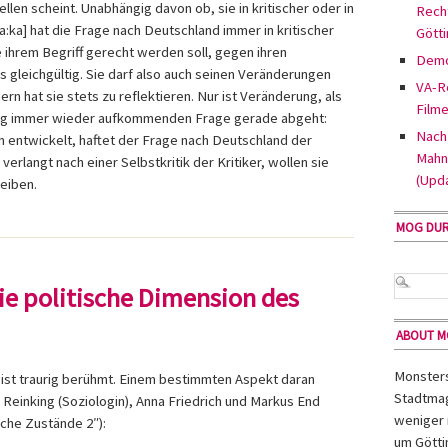
ellen scheint. Unabhängig davon ob, sie in kritischer oder in
Rech
[a:ka] hat die Frage nach Deutschland immer in kritischer
Gött
ie ihrem Begriff gerecht werden soll, gegen ihren
Demo
s gleichgültig. Sie darf also auch seinen Veränderungen
VA-Re
rn hat sie stets zu reflektieren. Nur ist Veränderung, als
Filme
eidig immer wieder aufkommenden Frage gerade abgeht:
Nach 
h entwickelt, haftet der Frage nach Deutschland der
Mahn
verlangt nach einer Selbstkritik der Kritiker, wollen sie
(Upd
eiben.
MOG DU
Die politische Dimension des
ABOUT 
Monsters 
 ist traurig berühmt. Einem bestimmten Aspekt daran
Stadtmag
 Reinking (Soziologin), Anna Friedrich und Markus End
weniger 
sche Zustände 2″):
um Götti