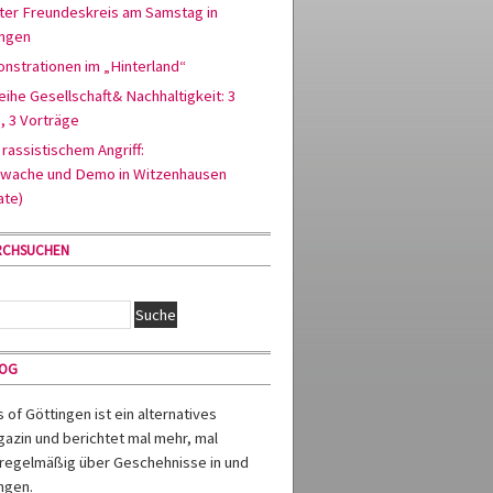
ter Freundeskreis am Samstag in
ingen
nstrationen im „Hinterland“
ihe Gesellschaft& Nachhaltigkeit: 3
, 3 Vorträge
rassistischem Angriff:
wache und Demo in Witzenhausen
ate)
RCHSUCHEN
MOG
of Göttingen ist ein alternatives
azin und berichtet mal mehr, mal
regelmäßig über Geschehnisse in und
ngen.