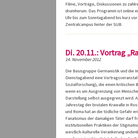
Filme, Vorträge, Diskussionen zu zah
drumherum. Das Programm ist online ei
Uhr bis zum Sonntagabend bis kurz vo
Zentralcampus hinter der SUB.
Di. 20.11.: Vortrag „
14. November 2012
Die Basisgruppe Germanistik und die In
Dienstagabend eine Vortragsveranstaltu
Sozialforschung), die einen kritischen 
wenn es um Ausgrenzung von Menschen
Darstellung selbst ausgegrenzt wird. 
Jahrestag der brutalen Krawalle in Ro
und Roma hat an die tödliche Gefahr er
Fanatismus der damaligen Täter darf fr
institutionellen Praktiken der Stigmat
westlich-kulturelle Verankerung unden