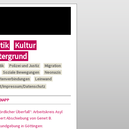
tik
Kultur
tergrund
tik
Polizei und Justiz
Migration
Soziale Bewegungen
Neonazis
tenverbindungen
Leinwand
t/Impressum/Datenschutz
KNAPP
rdlicher Überfall“: Arbeitskreis Asyl
siert Abschiebung von Genet B.
kundgebung in Göttingen: