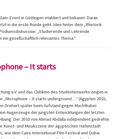
Slam-Event in Göttingen etabliert und bekannt. Daran
etzt in die erste Runde geht. Idee hinter dem „Rhetorik
e Podiumsdiskussion: „Studierende und Lehrende
ein gesellschaftlich relevantes Thema.“
ophone – It starts
chung e.V. und das Clubkino des Studentenwerks zeigen in
ilm „Microphone – It starts underground…“ (Ägypten 2010,
sen Drehort später beim Aufstand gegen Machthaber
d ein Augenzeuge der jüngsten Entwicklungen der letzten
ibung: Der 2010 von Ahmad Abdalla independent gedrehte
tive Kunst- und Musikszene der ägyptischen Hafenstadt
s, wie dem Cairo International Film Festival und Dubai