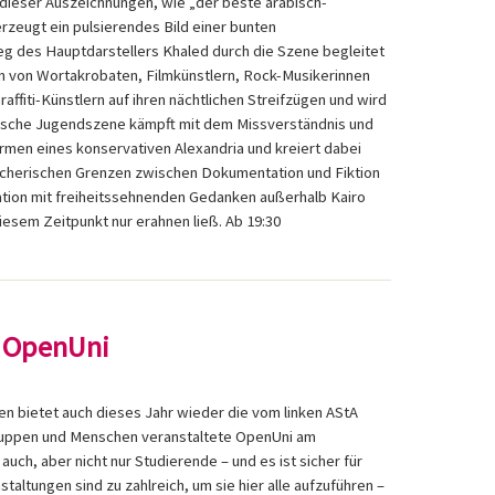
lt dieser Auszeichnungen, wie „der beste arabisch-
erzeugt ein pulsierendes Bild einer bunten
 des Hauptdarstellers Khaled durch die Szene begleitet
n von Wortakrobaten, Filmkünstlern, Rock-Musikerinnen
ffiti-Künstlern auf ihren nächtlichen Streifzügen und wird
erische Jugendszene kämpft mit dem Missverständnis und
rmen eines konservativen Alexandria und kreiert dabei
acherischen Grenzen zwischen Dokumentation und Fiktion
tion mit freiheitssehnenden Gedanken außerhalb Kairo
iesem Zeitpunkt nur erahnen ließ. Ab 19:30
.: OpenUni
en bietet auch dieses Jahr wieder die vom linken AStA
 Gruppen und Menschen veranstaltete OpenUni am
uch, aber nicht nur Studierende – und es ist sicher für
altungen sind zu zahlreich, um sie hier alle aufzuführen –