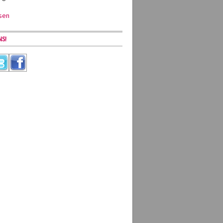
sen
S!