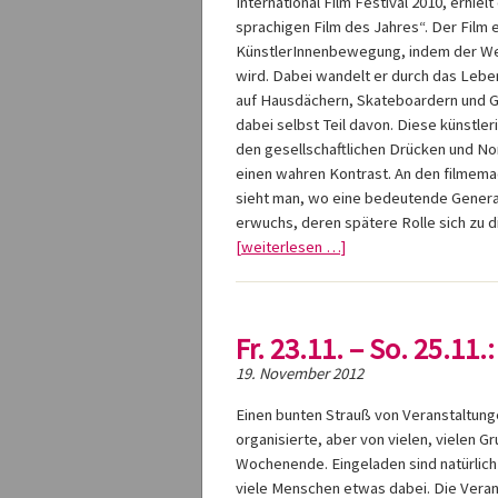
International Film Festival 2010, erhie
sprachigen Film des Jahres“. Der Film 
KünstlerInnenbewegung, indem der Weg
wird. Dabei wandelt er durch das Lebe
auf Hausdächern, Skateboardern und Gra
dabei selbst Teil davon. Diese künstl
den gesellschaftlichen Drücken und No
einen wahren Kontrast. An den filmem
sieht man, wo eine bedeutende Genera
erwuchs, deren spätere Rolle sich zu d
[weiterlesen …]
Fr. 23.11. – So. 25.11
19. November 2012
Einen bunten Strauß von Veranstaltung
organisierte, aber von vielen, vielen
Wochenende. Eingeladen sind natürlich a
viele Menschen etwas dabei. Die Veranst