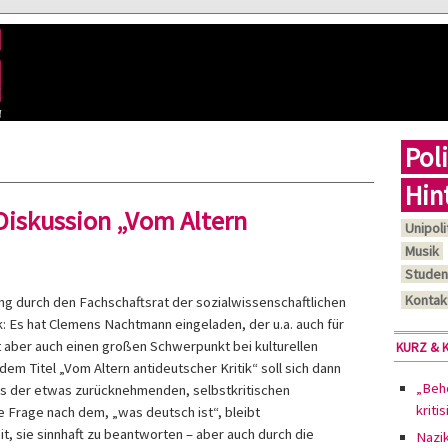
Poli
Hin
 Diskussion „Vom Altern
Unipoli
Musik
Studen
Kontak
ung durch den Fachschaftsrat der sozialwissenschaftlichen
k: Es hat Clemens Nachtmann eingeladen, der u.a. auch für
t aber auch einen großen Schwerpunkt bei kulturellen
KURZ & 
em Titel „Vom Altern antideutscher Kritik“ soll sich dann
„Behö
us der etwas zurücknehmenden, selbstkritischen
kriti
e Frage nach dem, „was deutsch ist“, bleibt
, sie sinnhaft zu beantworten – aber auch durch die
Nazi