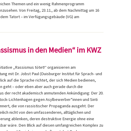
lreichen Themen und ein wenig Rahmenprogramm
nzusehen. Von Freitag, 23.11., ab dem Nachmittag um 16
r dem Tatort – im Verfügungsgebäude (VG) am
Rassismus in den Medien“ im KWZ
itiative „Rassismus tötet!“ organisieren am
ng mit Dr. Jobst Paul (Duisburger Institut für Sprach- und
Blick auf die Sprache richtet, der sich Medien bedienen,
 geht – oder eben aber auch gerade durch die
Aus der recht akademisch anmutenden Ankündigung: Der 20.
stock-Lichtenhagen gegen Asylbewerber*innen und Sinti
innert, die von rassistischer Propaganda ausgeht. Der
eilich nicht von den umfassenderen, alltäglichen und
isierung ablenken, deren destruktive Energie ohne eine
kbar wäre. Den Blick auf diesen umfangreichen Komplex zu