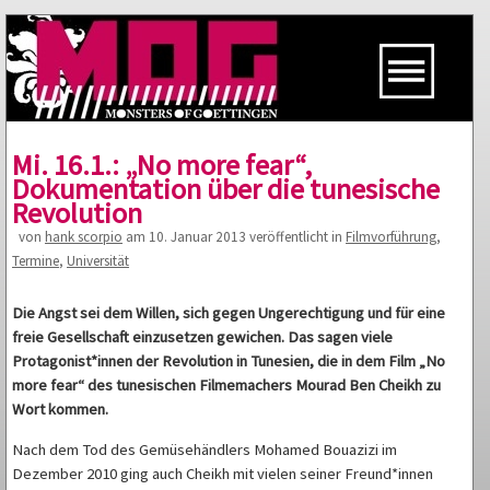
Mi. 16.1.: „No more fear“,
Dokumentation über die tunesische
Revolution
von
hank scorpio
am 10. Januar 2013 veröffentlicht in
Filmvorführung
,
Termine
,
Universität
Die Angst sei dem Willen, sich gegen Ungerechtigung und für eine
freie Gesellschaft einzusetzen gewichen. Das sagen viele
Protagonist*innen der Revolution in Tunesien, die in dem Film „No
more fear“ des tunesischen Filmemachers Mourad Ben Cheikh zu
Wort kommen.
Nach dem Tod des Gemüsehändlers Mohamed Bouazizi im
Dezember 2010 ging auch Cheikh mit vielen seiner Freund*innen