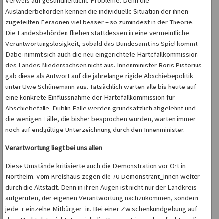
Verweis auf gesundheitliche Probleme. Denn die
Ausländerbehörden kennen die individuelle Situation der ihnen
zugeteilten Personen viel besser – so zumindest in der Theorie.
Die Landesbehörden fliehen stattdessen in eine vermeintliche
Verantwortungslosigkeit, sobald das Bundesamt ins Spiel kommt.
Dabei nimmt sich auch die neu eingerichtete Härtefallkommission
des Landes Niedersachsen nicht aus. Innenminister Boris Pistorius
gab diese als Antwort auf die jahrelange rigide Abschiebepolitik
unter Uwe Schünemann aus. Tatsächlich warten alle bis heute auf
eine konkrete Einflussnahme der Härtefallkommission für
Abschiebefälle. Dublin Fälle werden grundsätzlich abgelehnt und
die wenigen Fälle, die bisher besprochen wurden, warten immer
noch auf endgültige Unterzeichnung durch den Innenminister.
Verantwortung liegt bei uns allen
Diese Umstände kritisierte auch die Demonstration vor Ort in
Northeim. Vom Kreishaus zogen die 70 Demonstrant_innen weiter
durch die Altstadt. Denn in ihren Augen ist nicht nur der Landkreis
aufgerufen, der eigenen Verantwortung nachzukommen, sondern
jede_r einzelne Mitbürger_in. Bei einer Zwischenkundgebung auf