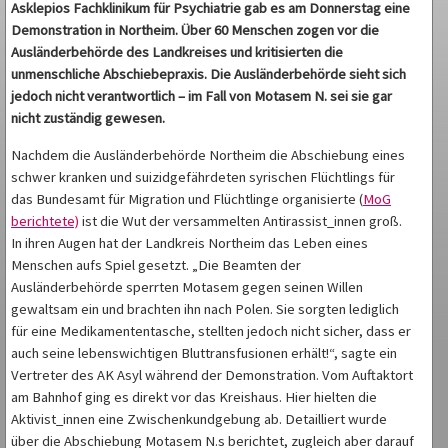
Asklepios Fachklinikum für Psychiatrie gab es am Donnerstag eine
Demonstration in Northeim. Über 60 Menschen zogen vor die
Ausländerbehörde des Landkreises und kritisierten die
unmenschliche Abschiebepraxis. Die Ausländerbehörde sieht sich
jedoch nicht verantwortlich – im Fall von Motasem N. sei sie gar
nicht zuständig gewesen.
Nachdem die Ausländerbehörde Northeim die Abschiebung eines
schwer kranken und suizidgefährdeten syrischen Flüchtlings für
das Bundesamt für Migration und Flüchtlinge organisierte (
MoG
berichtete)
ist die Wut der versammelten Antirassist_innen groß.
In ihren Augen hat der Landkreis Northeim das Leben eines
Menschen aufs Spiel gesetzt. „Die Beamten der
Ausländerbehörde sperrten Motasem gegen seinen Willen
gewaltsam ein und brachten ihn nach Polen. Sie sorgten lediglich
für eine Medikamententasche, stellten jedoch nicht sicher, dass er
auch seine lebenswichtigen Bluttransfusionen erhält!“, sagte ein
Vertreter des AK Asyl während der Demonstration. Vom Auftaktort
am Bahnhof ging es direkt vor das Kreishaus. Hier hielten die
Aktivist_innen eine Zwischenkundgebung ab. Detailliert wurde
über die Abschiebung Motasem N.s berichtet, zugleich aber darauf