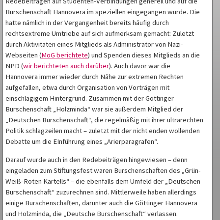
Redebeiträgen auf Studenten-Verbindungen generell und auf die
Burschenschaft Hannovera im speziellen eingegangen wurde. Die
hatte nämlich in der Vergangenheit bereits häufig durch
rechtsextreme Umtriebe auf sich aufmerksam gemacht: Zuletzt
durch Aktivitäten eines Mitglieds als Administrator von Nazi-
Webseiten (
MoG berichtete
) und Spenden dieses Mitglieds an die
NPD (
wir berichteten auch darüber
). Auch davor war die
Hannovera immer wieder durch Nähe zur extremen Rechten
aufgefallen, etwa durch Organisation von Vorträgen mit
einschlägigem Hintergrund. Zusammen mit der Göttinger
Burschenschaft „Holzminda“ war sie außerdem Mitglied der
„Deutschen Burschenschaft“, die regelmäßig mit ihrer ultrarechten
Politik schlagzeilen macht – zuletzt mit der nicht enden wollenden
Debatte um die EInführung eines „Arierparagrafen“.
Darauf wurde auch in den Redebeiträgen hingewiesen – denn
eingeladen zum Stiftungsfest waren Burschenschaften des „Grün-
Weiß-Roten Kartells“ – die ebenfalls dem Umfeld der „Deutschen
Burschenschaft“ zuzurechnen sind. Mittlerweile haben allerdings
einige Burschenschaften, darunter auch die Göttinger Hannovera
und Holzminda, die „Deutsche Burschenschaft“ verlassen.