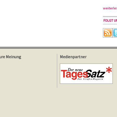
weiterle
FOLGT UN
ure Meinung
Medienpartner