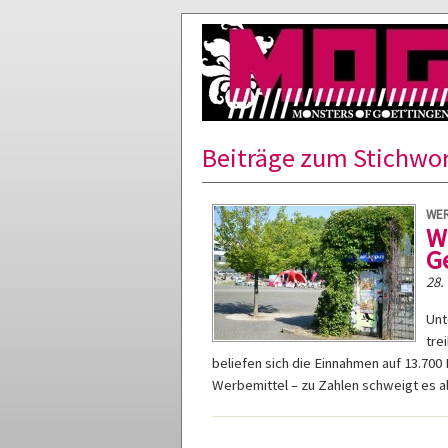
Beiträge zum Stichwor
WER
W
G
28.
Unt
tre
beliefen sich die Einnahmen auf 13.70
Werbemittel – zu Zahlen schweigt es al