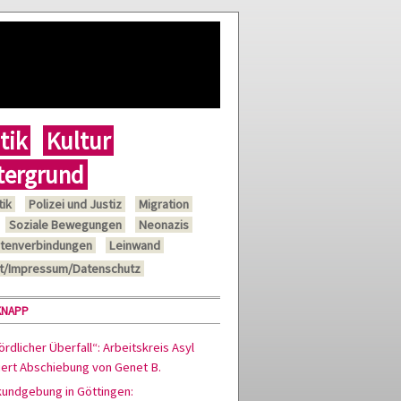
tik
Kultur
tergrund
tik
Polizei und Justiz
Migration
Soziale Bewegungen
Neonazis
tenverbindungen
Leinwand
t/Impressum/Datenschutz
KNAPP
rdlicher Überfall“: Arbeitskreis Asyl
siert Abschiebung von Genet B.
kundgebung in Göttingen: