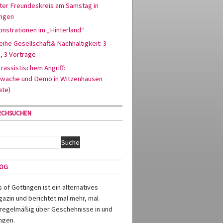
ter Freundeskreis am Samstag in
ingen
nstrationen im „Hinterland“
ihe Gesellschaft& Nachhaltigkeit: 3
, 3 Vorträge
rassistischem Angriff:
wache und Demo in Witzenhausen
ate)
RCHSUCHEN
MOG
of Göttingen ist ein alternatives
azin und berichtet mal mehr, mal
regelmäßig über Geschehnisse in und
ngen.