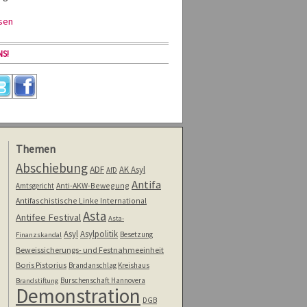
sen
S!
Themen
Abschiebung
ADF
AK Asyl
AfD
Antifa
Anti-AKW-Bewegung
Amtsgericht
Antifaschistische Linke International
Asta
Antifee Festival
Asta-
Asyl
Asylpolitik
Besetzung
Finanzskandal
Beweissicherungs- und Festnahmeeinheit
Boris Pistorius
Brandanschlag Kreishaus
Burschenschaft Hannovera
Brandstiftung
Demonstration
DGB