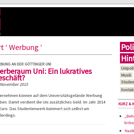
Poli
t ‘ Werbung ’
Hin
BUNG AN DER GÖTTINGER UNI
Unipoli
erberaum Uni: Ein lukratives
Musik
eschäft?
Studen
 November 2015
Kontak
ernehmen können auf dem Universitätsgelände Werbung
iben. Damit verdient die Uni zusätzliches Geld. Im Jahr 2014
KURZ & 
0 Euro. Das Studentenwerk kümmert sich selbst um
lerdings.
„Behö
kriti
Nazi