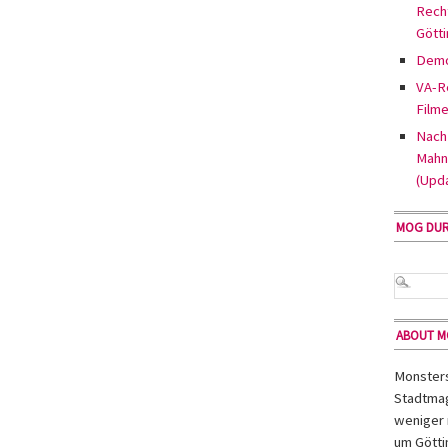
Rech
Gött
Demo
VA-Re
Filme
Nach 
Mahn
(Upd
MOG DU
ABOUT 
Monsters 
Stadtmag
weniger 
um Götti