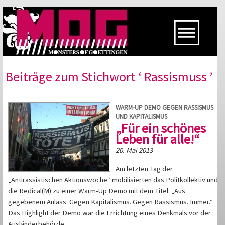
Beiträge zum Stichwort ‘ Rassismuss ’
WARM-UP DEMO GEGEN RASSISMUS
UND KAPITALISMUS
„Für ein schönes
Leben für alle!“
20. Mai 2013
Am letzten Tag der
„Antirassistischen Aktionswoche“ mobilisierten das Politkollektiv und
die Redical(M) zu einer Warm-Up Demo mit dem Titel: „Aus
gegebenem Anlass: Gegen Kapitalismus. Gegen Rassismus. Immer.“
Das Highlight der Demo war die Errichtung eines Denkmals vor der
Ausländerbehörde.