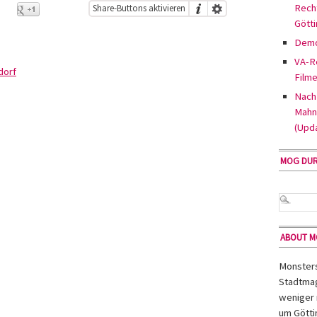
Rech
Share-Buttons aktivieren
Gött
Demo
VA-Re
dorf
Filme
Nach 
Mahn
(Upd
MOG DU
ABOUT 
Monsters 
Stadtmag
weniger 
um Götti