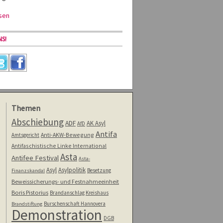
sen
S!
Themen
Abschiebung
ADF
AK Asyl
AfD
Antifa
Anti-AKW-Bewegung
Amtsgericht
Antifaschistische Linke International
Asta
Antifee Festival
Asta-
Asyl
Asylpolitik
Besetzung
Finanzskandal
Beweissicherungs- und Festnahmeeinheit
Boris Pistorius
Brandanschlag Kreishaus
Burschenschaft Hannovera
Brandstiftung
Demonstration
DGB