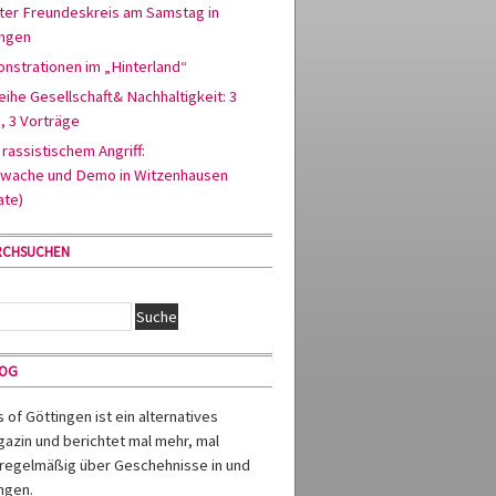
ter Freundeskreis am Samstag in
ingen
nstrationen im „Hinterland“
ihe Gesellschaft& Nachhaltigkeit: 3
, 3 Vorträge
rassistischem Angriff:
wache und Demo in Witzenhausen
ate)
RCHSUCHEN
MOG
of Göttingen ist ein alternatives
azin und berichtet mal mehr, mal
regelmäßig über Geschehnisse in und
ngen.