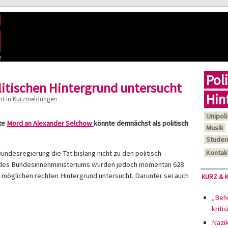
Poli
litischen Hintergrund untersucht
Hin
ht in
Kurzmeldungen
Unipoli
bte
Mord an Alexander Selchow
könnte demnächst als politisch
Musik
Studen
Kontak
 Bundesregierung die Tat bislang nicht zu den politisch
g des Bundesinnenministeriums würden jedoch momentan 628
n möglichen rechten Hintergrund untersucht. Darunter sei auch
KURZ & 
„Behö
kriti
Nazi