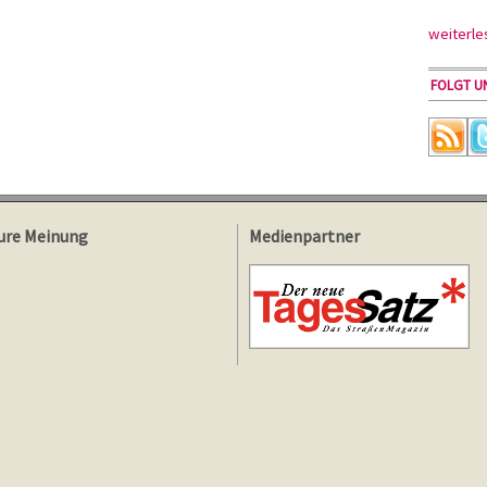
weiterle
FOLGT UN
ure Meinung
Medienpartner