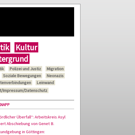
tik
Kultur
tergrund
tik
Polizei und Justiz
Migration
Soziale Bewegungen
Neonazis
tenverbindungen
Leinwand
t/Impressum/Datenschutz
KNAPP
rdlicher Überfall“: Arbeitskreis Asyl
siert Abschiebung von Genet B.
kundgebung in Göttingen: