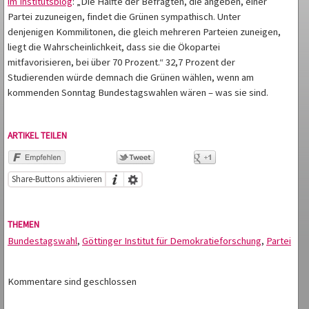
im Institutsblog
: „Die Hälfte der Befragten, die angeben, einer
Partei zuzuneigen, findet die Grünen sympathisch. Unter
denjenigen Kommilitonen, die gleich mehreren Parteien zuneigen,
liegt die Wahrscheinlichkeit, dass sie die Ökopartei
mitfavorisieren, bei über 70 Prozent.“ 32,7 Prozent der
Studierenden würde demnach die Grünen wählen, wenn am
kommenden Sonntag Bundestagswahlen wären – was sie sind.
ARTIKEL TEILEN
Share-Buttons aktivieren
THEMEN
Bundestagswahl
,
Göttinger Institut für Demokratieforschung
,
Partei
Kommentare sind geschlossen