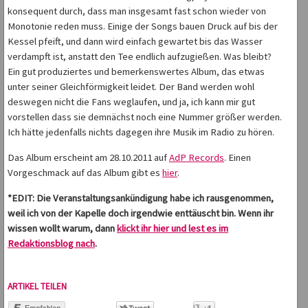
konsequent durch, dass man insgesamt fast schon wieder von
Monotonie reden muss. Einige der Songs bauen Druck auf bis der
Kessel pfeift, und dann wird einfach gewartet bis das Wasser
verdampft ist, anstatt den Tee endlich aufzugießen. Was bleibt?
Ein gut produziertes und bemerkenswertes Album, das etwas
unter seiner Gleichförmigkeit leidet. Der Band werden wohl
deswegen nicht die Fans weglaufen, und ja, ich kann mir gut
vorstellen dass sie demnächst noch eine Nummer größer werden.
Ich hätte jedenfalls nichts dagegen ihre Musik im Radio zu hören.
Das Album erscheint am 28.10.2011 auf
AdP Records
. Einen
Vorgeschmack auf das Album gibt es
hier
.
*EDIT: Die Veranstaltungsankündigung habe ich rausgenommen,
weil ich von der Kapelle doch irgendwie enttäuscht bin. Wenn ihr
wissen wollt warum, dann
klickt ihr hier und lest es im
Redaktionsblog nach
.
ARTIKEL TEILEN