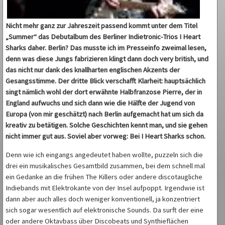
Nicht mehr ganz zur Jahreszeit passend kommt unter dem Titel
„Summer“ das Debutalbum des Berliner Indietronic-Trios I Heart
Sharks daher. Berlin? Das musste ich im Presseinfo zweimal lesen,
denn was diese Jungs fabrizieren klingt dann doch very british, und
das nicht nur dank des knallharten englischen Akzents der
Gesangsstimme.
Der dritte Blick verschafft Klarheit: hauptsächlich
singt nämlich wohl der dort erwähnte Halbfranzose Pierre, der in
England aufwuchs und sich dann wie die Hälfte der Jugend von
Europa (von mir geschätzt) nach Berlin aufgemacht hat um sich da
kreativ zu betätigen. Solche Geschichten kennt man, und sie gehen
nicht immer gut aus. Soviel aber vorweg: Bei I Heart Sharks schon.
Denn wie ich eingangs angedeutet haben wollte, puzzeln sich die
drei ein musikalisches Gesamtbild zusammen, bei dem schnell mal
ein Gedanke an die frühen The Killers oder andere discotaugliche
Indiebands mit Elektrokante von der Insel aufpoppt. Irgendwie ist
dann aber auch alles doch weniger konventionell, ja konzentriert
sich sogar wesentlich auf elektronische Sounds. Da surft der eine
oder andere Oktavbass über Discobeats und Synthieflächen