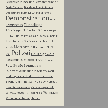
Beweissicherungs- und Festnahmeeinheit
Boris Pistorius
Brandanschlag Kreishaus
Burschenschaft Hannovera
Brandstiftung
Demonstration
DGB
Flüchtlinge
Feminismus
Grüne
Flüchtlingspolitik
Friedland
Göttinger
Hausdurchsuchung
Hochschulpolitik
Tageblatt
Jusos
Martin R.
Lern- und Studienzentrum
Neonazis
NPD
Musik
Northeim
Polizei
Polizeigewalt
NSU
Rassismus
Robert Kruse
RCDS
Roma
Rote Straße
Sexismus
SPD
Studentenverbindungen
Studentenwerk
Studiengebühren
Studierendenparlament
Sven Adam
Thorsten Heise
Universität
Uwe Schünemann
Verfassungsschutz
Wohnraum
Verwaltungsgericht
Wohnheim
Wohnrauminitiative
über uns