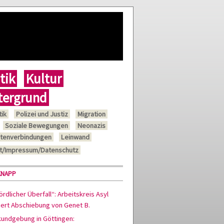
tik
Kultur
tergrund
tik
Polizei und Justiz
Migration
Soziale Bewegungen
Neonazis
tenverbindungen
Leinwand
t/Impressum/Datenschutz
KNAPP
rdlicher Überfall“: Arbeitskreis Asyl
siert Abschiebung von Genet B.
kundgebung in Göttingen: