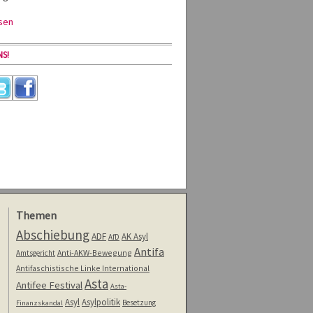
sen
S!
Themen
Abschiebung
ADF
AK Asyl
AfD
Antifa
Anti-AKW-Bewegung
Amtsgericht
Antifaschistische Linke International
Asta
Antifee Festival
Asta-
Asyl
Asylpolitik
Besetzung
Finanzskandal