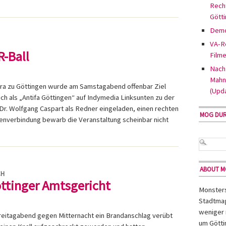
Rech
Gött
Demo
VA-Re
-Ball
Filme
Nach 
Mahn
ra zu Göttingen wurde am Samstagabend offenbar Ziel
(Upd
ch als „Antifa Göttingen“ auf Indymedia Linksunten zu der
 Dr. Wolfgang Caspart als Redner eingeladen, einen rechten
MOG DU
enverbindung bewarb die Veranstaltung scheinbar nicht
ABOUT 
CH
ttinger Amtsgericht
Monsters 
Stadtmag
weniger 
Freitagabend gegen Mitternacht ein Brandanschlag verübt
um Götti