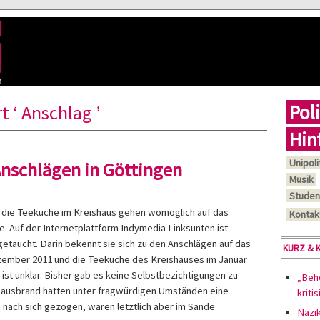
Poli
 ‘ Anschlag ’
Hin
Unipoli
Anschlägen in Göttingen
Musik
Studen
d die Teeküche im Kreishaus gehen womöglich auf das
Kontak
e. Auf der Internetplattform Indymedia Linksunten ist
taucht. Darin bekennt sie sich zu den Anschlägen auf das
KURZ & 
ember 2011 und die Teeküche des Kreishauses im Januar
 ist unklar. Bisher gab es keine Selbstbezichtigungen zu
„Behö
shausbrand hatten unter fragwürdigen Umständen eine
kriti
nach sich gezogen, waren letztlich aber im Sande
Nazi