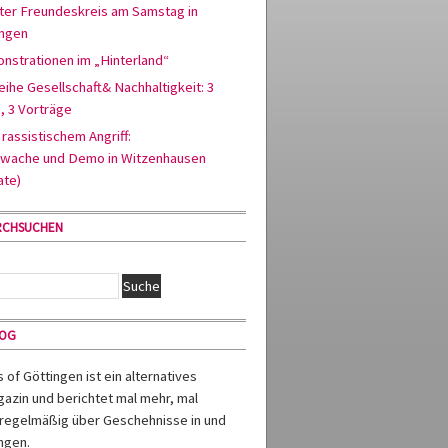
ter Freundeskreis am Samstag in
ingen
nstrationen im „Hinterland“
ihe Gesellschaft& Nachhaltigkeit: 3
, 3 Vorträge
rassistischem Angriff:
wache und Demo in Witzenhausen
ate)
RCHSUCHEN
MOG
of Göttingen ist ein alternatives
azin und berichtet mal mehr, mal
regelmäßig über Geschehnisse in und
ngen.