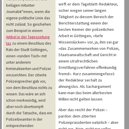
wirft er dem Tageblatt-Redakteur,
belügen mitunter
sicher wegen seiner langen
Journalist*innen, wenn die
Tätigkeit zu diesem Bereich der
eigene politische Linie das
Berichterstattung einem der
nicht zulässt. So geschehen
besten Kenner der polizeilichen
zum Beispiel in einem
Arbeit in Göttingen, »tiefe
Artikel in der Tageszeitung
Wissenslücken« vor, ja, ihm sei gar
taz
zu einem Beschluss des
»das Zusammenwirken von Polizei,
Rats der Stadt Göttingen,
Staatsanwaltschaft und Gericht in
einen »runden Tisch« mit
einem strafrechtlichen
unter anderem
Ermittlungsverfahren offenkundig
Kriminalisierten und Polizei
fremd«. Kurz zusammengefasst:
einzurichten. Der zitierte
der Redakteur sei halt zu
Polizeisprecher gab vor,
ahnungslos. Als Sachargument
von dem Beschluss nichts zu
kann man das beim allerbesten
wissen. Das wäre an sich
Willen nicht gelten lassen.
schon merkwürdig, wird
aber noch übertrumpft
Aber das reicht der Polizei –
durch die Tatsache, dass ein
pardon: dem zitierten
Polizeibeamter in der
Polizeipräsidenten natürlich – aber
entsprechenden
nicht aus. Nein, nicht nur voller