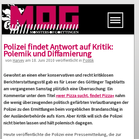
Polizei findet Antwort auf Kritik:
Polemik und Diffamierung
von
Harvey
am 18. Juni 2010 veröffentlicht in
Politik
Gewohnt an einen eher konservativen und recht kritiklosen
Berichterstattungsstil gab es für Leser des Göttinger Tageblatts
am vergangenen Samstag plötzlich eine Überraschung: Ein
Kommentar unter dem Titel
»wer Pizza sucht, findet Pizza«
nahm
die wenig überzeugenden politisch gefärbten Verlautbarungen der
Polizei zu den Ermittlungen beim vorgeblichen Brandanschlag in
der Ausländerbehörde aufs Korn. Aber Kritik will sich die Polizei
nicht bieten lassen und hält polemisch dagegen.
Heute veröffentlichte die Polizei eine Pressemitteilung, die zur