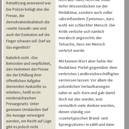
Ratssittzung anwesend war.
tiefer Wissenslücken sei der
Die Polizei belügt also die
Redakteur, sondern auch voller
Presse, die
»abstoßendem Zynismus«, kurz
demokratieidealistisch die
wohl: ein schlechter Mensch. Die
»vierte Gewalt« sein und
Kritik verböte sich nämlich
auch der Exekutive auf die
moralisch angesichts der
Finger schauen soll. Darf sie
Tatsache, dass ein Mensch
das eigentlich?
verletzt wurde.
Natürlich nicht. »Die
Mit keinem Wort aber hatte der
Behörden sind verpflichtet,
Redakteur Pietät gegenüber dem
den Vertretern der Presse
verletzten Landkreisbeschäftigten
die der Erfüllung ihrer
vermissen lassen: Vor allem die
öffentlichen Aufgabe
polizeilichen Verlautbarungen
dienenden Auskünfte zu
erteilen«, heißt es im
nahm er aufs Korn und gab damit
niedersächsischen
doch nur das wieder, was
Pressegesetz. Unter
vermutlich viele denken würden,
gewissen Umständen darf
denen ständig von
die Aussage verweigert
»szenetypischen Brand- und
werden, ein Recht auf Lüge
Sprengsätzen« erzählt und dann
gibt es jedoch nicht.