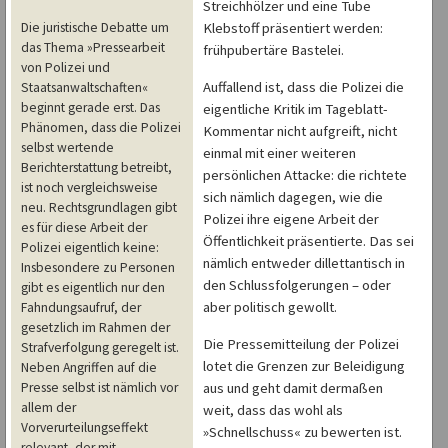
Streichhölzer und eine Tube
Die juristische Debatte um
Klebstoff präsentiert werden:
das Thema »Pressearbeit
frühpubertäre Bastelei.
von Polizei und
Auffallend ist, dass die Polizei die
Staatsanwaltschaften«
beginnt gerade erst. Das
eigentliche Kritik im Tageblatt-
Phänomen, dass die Polizei
Kommentar nicht aufgreift, nicht
selbst wertende
einmal mit einer weiteren
Berichterstattung betreibt,
persönlichen Attacke: die richtete
ist noch vergleichsweise
sich nämlich dagegen, wie die
neu. Rechtsgrundlagen gibt
Polizei ihre eigene Arbeit der
es für diese Arbeit der
Öffentlichkeit präsentierte. Das sei
Polizei eigentlich keine:
nämlich entweder dillettantisch in
Insbesondere zu Personen
den Schlussfolgerungen – oder
gibt es eigentlich nur den
aber politisch gewollt.
Fahndungsaufruf, der
gesetzlich im Rahmen der
Die Pressemitteilung der Polizei
Strafverfolgung geregelt ist.
lotet die Grenzen zur Beleidigung
Neben Angriffen auf die
Presse selbst ist nämlich vor
aus und geht damit dermaßen
allem der
weit, dass das wohl als
Vorverurteilungseffekt
»Schnellschuss« zu bewerten ist.
relevant, der mit