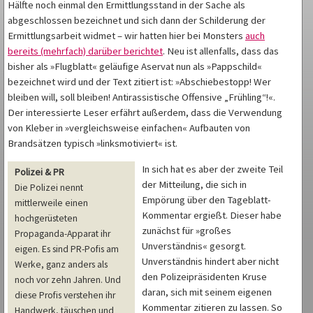
Hälfte noch einmal den Ermittlungsstand in der Sache als
abgeschlossen bezeichnet und sich dann der Schilderung der
Ermittlungsarbeit widmet – wir hatten hier bei Monsters
auch
bereits (mehrfach) darüber berichtet
. Neu ist allenfalls, dass das
bisher als »Flugblatt« geläufige Aservat nun als »Pappschild«
bezeichnet wird und der Text zitiert ist: »Abschiebestopp! Wer
bleiben will, soll bleiben! Antirassistische Offensive „Frühling“!«.
Der interessierte Leser erfährt außerdem, dass die Verwendung
von Kleber in »vergleichsweise einfachen« Aufbauten von
Brandsätzen typisch »linksmotiviert« ist.
In sich hat es aber der zweite Teil
Polizei & PR
der Mitteilung, die sich in
Die Polizei nennt
Empörung über den Tageblatt-
mittlerweile einen
Kommentar ergießt. Dieser habe
hochgerüsteten
zunächst für »großes
Propaganda-Apparat ihr
Unverständnis« gesorgt.
eigen. Es sind PR-Pofis am
Unverständnis hindert aber nicht
Werke, ganz anders als
den Polizeipräsidenten Kruse
noch vor zehn Jahren. Und
daran, sich mit seinem eigenen
diese Profis verstehen ihr
Kommentar zitieren zu lassen. So
Handwerk, täuschen und