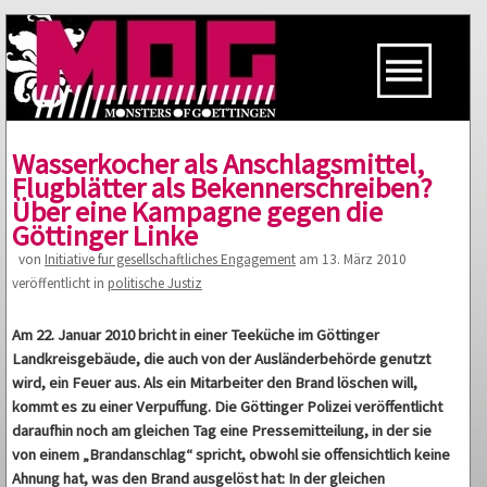
Wasserkocher als Anschlagsmittel,
Flugblätter als Bekennerschreiben?
Über eine Kampagne gegen die
Göttinger Linke
von
Initiative fur gesellschaftliches Engagement
am 13. März 2010
veröffentlicht in
politische Justiz
Am 22. Januar 2010 bricht in einer Teeküche im Göttinger
Landkreisgebäude, die auch von der Ausländerbehörde genutzt
wird, ein Feuer aus. Als ein Mitarbeiter den Brand löschen will,
kommt es zu einer Verpuffung. Die Göttinger Polizei veröffentlicht
daraufhin noch am gleichen Tag eine Pressemitteilung, in der sie
von einem „Brandanschlag“ spricht, obwohl sie offensichtlich keine
Ahnung hat, was den Brand ausgelöst hat: In der gleichen