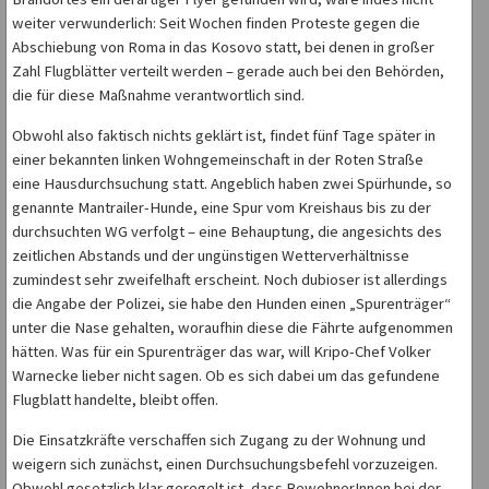
weiter verwunderlich: Seit Wochen finden Proteste gegen die
Abschiebung von Roma in das Kosovo statt, bei denen in großer
Zahl Flugblätter verteilt werden – gerade auch bei den Behörden,
die für diese Maßnahme verantwortlich sind.
Obwohl also faktisch nichts geklärt ist, findet fünf Tage später in
einer bekannten linken Wohngemeinschaft in der Roten Straße
eine Hausdurchsuchung statt. Angeblich haben zwei Spürhunde, so
genannte Mantrailer-Hunde, eine Spur vom Kreishaus bis zu der
durchsuchten WG verfolgt – eine Behauptung, die angesichts des
zeitlichen Abstands und der ungünstigen Wetterverhältnisse
zumindest sehr zweifelhaft erscheint. Noch dubioser ist allerdings
die Angabe der Polizei, sie habe den Hunden einen „Spurenträger“
unter die Nase gehalten, woraufhin diese die Fährte aufgenommen
hätten. Was für ein Spurenträger das war, will Kripo-Chef Volker
Warnecke lieber nicht sagen. Ob es sich dabei um das gefundene
Flugblatt handelte, bleibt offen.
Die Einsatzkräfte verschaffen sich Zugang zu der Wohnung und
weigern sich zunächst, einen Durchsuchungsbefehl vorzuzeigen.
Obwohl gesetzlich klar geregelt ist, dass BewohnerInnen bei der