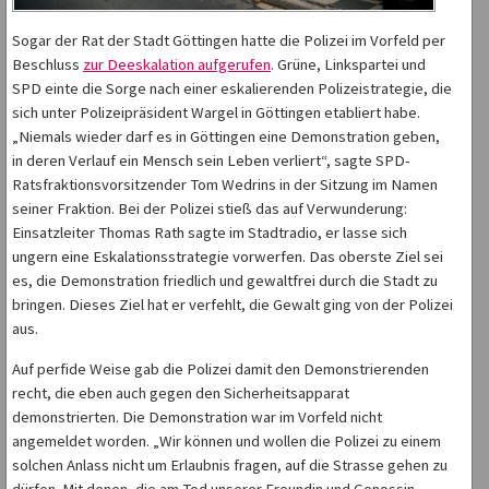
Sogar der Rat der Stadt Göttingen hatte die Polizei im Vorfeld per
Beschluss
zur Deeskalation aufgerufen
. Grüne, Linkspartei und
SPD einte die Sorge nach einer eskalierenden Polizeistrategie, die
sich unter Polizeipräsident Wargel in Göttingen etabliert habe.
„Niemals wieder darf es in Göttingen eine Demonstration geben,
in deren Verlauf ein Mensch sein Leben verliert“, sagte SPD-
Ratsfraktionsvorsitzender Tom Wedrins in der Sitzung im Namen
seiner Fraktion. Bei der Polizei stieß das auf Verwunderung:
Einsatzleiter Thomas Rath sagte im Stadtradio, er lasse sich
ungern eine Eskalationsstrategie vorwerfen. Das oberste Ziel sei
es, die Demonstration friedlich und gewaltfrei durch die Stadt zu
bringen. Dieses Ziel hat er verfehlt, die Gewalt ging von der Polizei
aus.
Auf perfide Weise gab die Polizei damit den Demonstrierenden
recht, die eben auch gegen den Sicherheitsapparat
demonstrierten. Die Demonstration war im Vorfeld nicht
angemeldet worden. „Wir können und wollen die Polizei zu einem
solchen Anlass nicht um Erlaubnis fragen, auf die Strasse gehen zu
dürfen. Mit denen, die am Tod unserer Freundin und Genossin