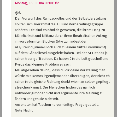
Montag, 16. 11. um 03:08 Uhr
@6.
Den Vorwurf des Rumgeprolles und der Selbstdarstellung
sollten sich zuerst mal die ALI und Vorbereitungsgruppe
anhören. Die sind es nämlich gewesen, die ihrem Hang zu
Männlichkeit und Militanz durch ihren theatralischen Aufzug
im vorgeformten Blöcken (btw zumindest der
ALI/Freund_innen-Block auch zu einem Gutteil vermummt)
auf dem Gänseliesel ausgelebt haben. Bei der ALI ist das ja
schon traurige Tradition. Da haben 2 in die Luft geschoßene
Pyros das kleinere Problem zu sein.
Mal abgesehen davon,, dass du dir deine Vorstellung man
würde mit Demos irgendjemanden überzeugen, der nicht eh
schon in die gleiche Richtung denkt wie man selber gepflegt
streichen kannst. Die Menschen finden das nämlich
entweder gut oder nicht und Argumente ihre Meinung zu
ändern kriegen sie nicht mit.
Ansonsten hat 7. schon ne vernünftige Frage gestellt,
Gute Nacht.