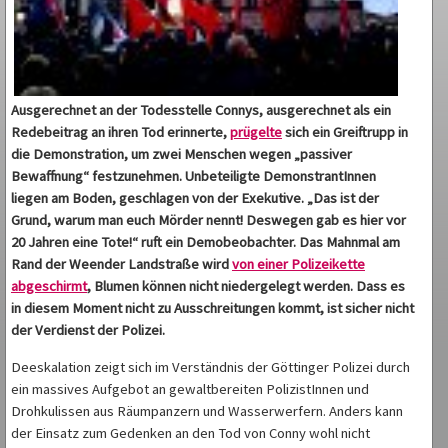
Ausgerechnet an der Todesstelle Connys, ausgerechnet als ein
Redebeitrag an ihren Tod erinnerte,
prügelte
sich ein Greiftrupp in
die Demonstration, um zwei Menschen wegen „passiver
Bewaffnung“ festzunehmen. Unbeteiligte DemonstrantInnen
liegen am Boden, geschlagen von der Exekutive. „Das ist der
Grund, warum man euch Mörder nennt! Deswegen gab es hier vor
20 Jahren eine Tote!“ ruft ein Demobeobachter. Das Mahnmal am
Rand der Weender Landstraße wird
von einer Polizeikette
abgeschirmt
, Blumen können nicht niedergelegt werden. Dass es
in diesem Moment nicht zu Ausschreitungen kommt, ist sicher nicht
der Verdienst der Polizei.
Deeskalation zeigt sich im Verständnis der Göttinger Polizei durch
ein massives Aufgebot an gewaltbereiten PolizistInnen und
Drohkulissen aus Räumpanzern und Wasserwerfern. Anders kann
der Einsatz zum Gedenken an den Tod von Conny wohl nicht